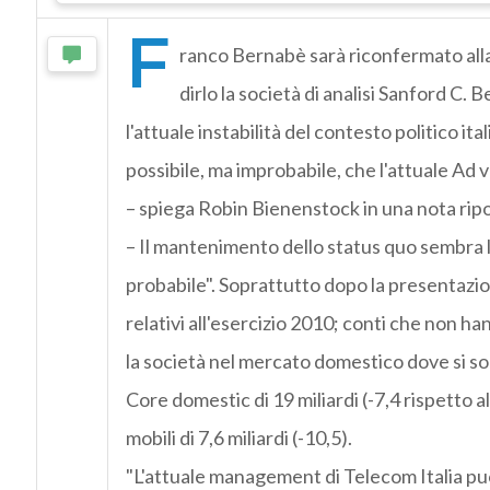
F
ranco Bernabè sarà riconfermato alla 
dirlo la società di analisi Sanford C. 
l'attuale instabilità del contesto politico ita
possibile, ma improbabile, che l'attuale Ad
– spiega Robin Bienenstock in una nota ri
– Il mantenimento dello status quo sembra l
probabile". Soprattutto dopo la presentazio
relativi all'esercizio 2010; conti che non han
la società nel mercato domestico dove si son
Core domestic di 19 miliardi (-7,4 rispetto al
mobili di 7,6 miliardi (-10,5).
"L'attuale management di Telecom Italia p