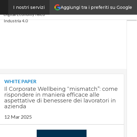
Aggiungi tra i preferiti su Google
o”
I nostri servizi
Ultimi articoli
Digital Economy
Telco
Industria 4.0
SpacEconomy
PA Digitale
Green economy
Intelligenza artificiale
Videointerviste
Le Guide di CorCom
Podcast
Privacy
WHITE PAPER
Il Corporate Wellbeing “mismatch”: come
rispondere in maniera efficace alle
aspettative di benessere dei lavoratori in
azienda
12 Mar 2025