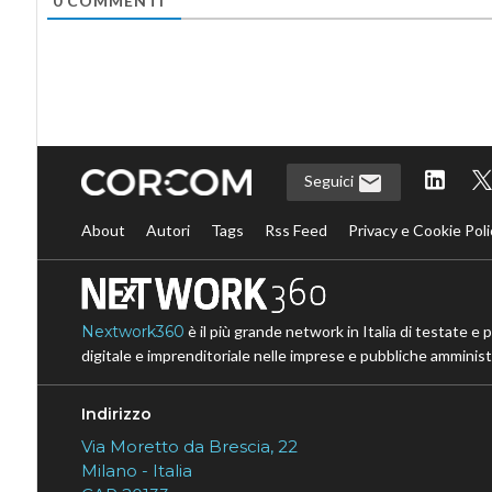
0
COMMENTI
Seguici
About
Autori
Tags
Rss Feed
Privacy e Cookie Poli
Nextwork360
è il più grande network in Italia di testate e 
digitale e imprenditoriale nelle imprese e pubbliche amministr
Indirizzo
Via Moretto da Brescia, 22
Milano - Italia