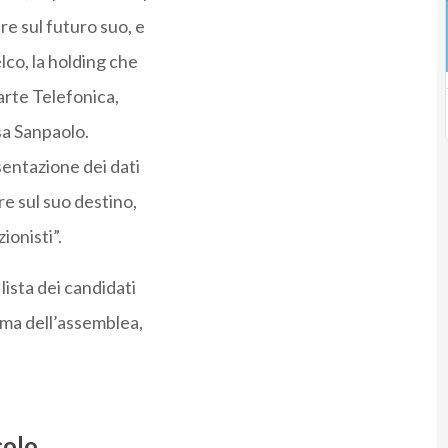
ere sul futuro suo, e
lco, la holding che
parte Telefonica,
sa Sanpaolo.
sentazione dei dati
re sul suo destino,
ionisti”.
lista dei candidati
ima dell’assemblea,
colo