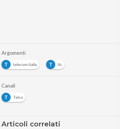
Argomenti
T
T
telecom italia
tlc
Canali
T
Telco
Articoli correlati