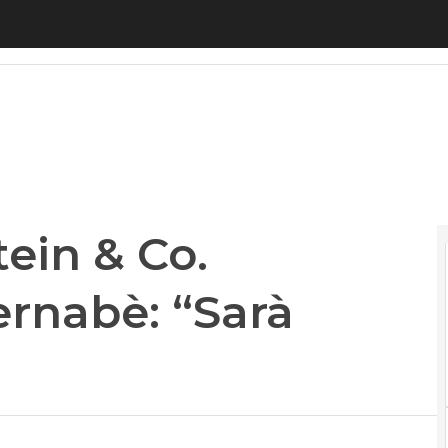
in & Co. scommette su Bernabè: “Sarà riconfermat
ein & Co.
rnabè: “Sarà