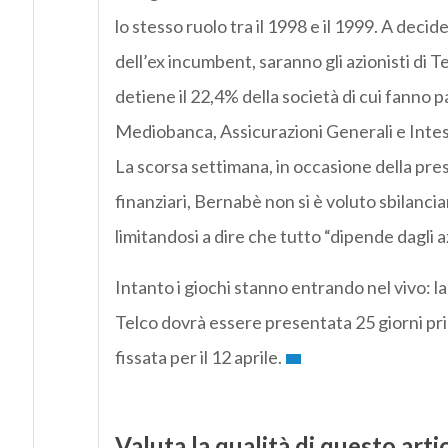
lo stesso ruolo tra il 1998 e il 1999. A decid
dell’ex incumbent, saranno gli azionisti di Te
detiene il 22,4% della società di cui fanno 
Mediobanca, Assicurazioni Generali e Inte
La scorsa settimana, in occasione della pre
finanziari, Bernabè non si è voluto sbilancia
limitandosi a dire che tutto “dipende dagli az
Intanto i giochi stanno entrando nel vivo: la 
Telco dovrà essere presentata 25 giorni pr
fissata per il 12 aprile.
Valuta la qualità di questo arti