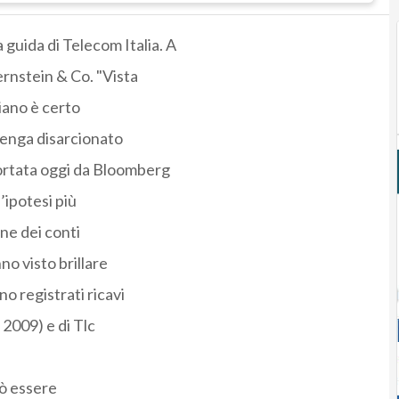
guida di Telecom Italia. A
Bernstein & Co. "Vista
liano è certo
 venga disarcionato
portata oggi da Bloomberg
’ipotesi più
ne dei conti
no visto brillare
o registrati ricavi
 2009) e di Tlc
uò essere