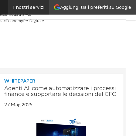
Aggiungi tra i preferiti su Google
I nostri servizi
timi articoli
Digital Economy
elco
Industria 4.0
pacEconomy
PA Digitale
reen economy
ntelligenza artificiale
ideointerviste
e Guide di CorCom
Podcast
rivacy
WHITEPAPER
Agenti AI: come automatizzare i processi
finance e supportare le decisioni del CFO
27 Mag 2025