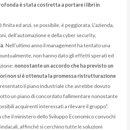
ofonda è stata costretta a portare i libri in
 è finita ed anzi, se possibile, è peggiorata. L’azienda,
ni, dell’automazione e della cyber security,
ia
. Nell’ultimo anno il management ha tentato una
 puntualmente, non hanno dato gli effetti sperati ed
azione:
nonostante un accordo che ha previsto un
tori non si è ottenuta la promessa ristrutturazione
resentato il piano industriale che avrebbe dovuto
prodotto un piano di concordato fallimentare nonostante
possibili acquirenti interessati a rilevare il gruppo”.
 che il ministero dello Sviluppo Economico convochi
indacali, affinché si cerchino tutte le soluzioni