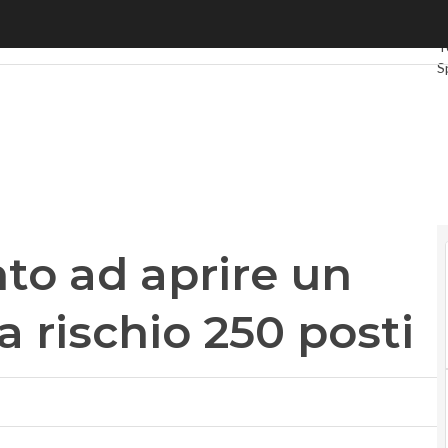
o ad aprire un tavolo sulla crisi: a rischio 250 posti
Ul
T
S
G
I
V
L
P
nto ad aprire un
 a rischio 250 posti