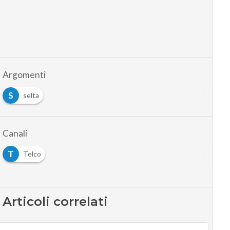
Argomenti
S
selta
Canali
T
Telco
Articoli correlati