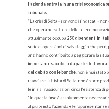
l’azienda
entrata in una crisi economica pr
tribunale.
“La crisi di Selta – scrivono i sindacati – non
che opera nel settore delle telecomunicazio
attualmente occupa
250 dipendenti in Ital
serie di operazioni di salvataggio che però,
anzi hanno contribuito a peggiorare la situ
importante sacrificio da parte dei lavora
del debito con le banche,
non è mai stato p
rilanciare l’attività di Selta, non è stato 
le iniziali rassicurazioni circa l’esistenza di 
“In questa fase è assolutamente necessario
al più presto l’azienda e le rappresentanze s