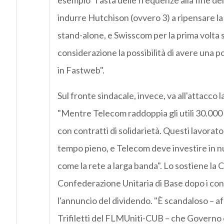
esempio "l’asta delle frequenze alla fine d
indurre Hutchison (ovvero 3) a ripensare la
stand-alone, e Swisscom per la prima volta
considerazione la possibilità di avere una p
in Fastweb".
Sul fronte sindacale, invece, va all'attacco l
"Mentre Telecom raddoppia gli utili 30.000 
con contratti di solidarietà. Questi lavorat
tempo pieno, e Telecom deve investire in n
come la rete a larga banda". Lo sostiene la 
Confederazione Unitaria di Base dopo i con
l'annuncio del dividendo. "È scandaloso – 
Trifiletti del FLMUniti-CUB – che Governo