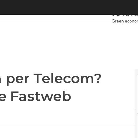
per Telecom? Possibili prede 3 e Fastweb
Ultimi articoli
Industria 4.0
Green econo
Videointervis
Podcast
Priva
a per Telecom?
 e Fastweb