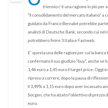
triennio c’é una ragione in più per 
"il consolidamento del mercato italiano" a cu
guidato da Franco Bernabé potrebbe partec
analisti di Deutsche Bank, secondo cui nel m
potrebbero finire 3 Italia e Fastweb.
E’ questa una delle ragioni per cui la banca 
confermato il suo giudizio "buy", anche se h
1,46 euro a 1,45 euro il target price. Oggi in 
ripreso a correre, dopo la pausa di riflessio
il 3,49% a 1,15 euro dopo aver incassato an
Socgen, che ha alzato l’obiettivo di prezzo d
euro.