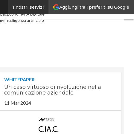
Aggiungi tra i preferiti su Google
I nostri servizi
Digital Economy
Telco
SpacEconomy
PA Digitale
my
Intelligenza artificiale
te
Le Guide di CorCom
cy
WHITEPAPER
Un caso virtuoso di rivoluzione nella
comunicazione aziendale
11 Mar 2024