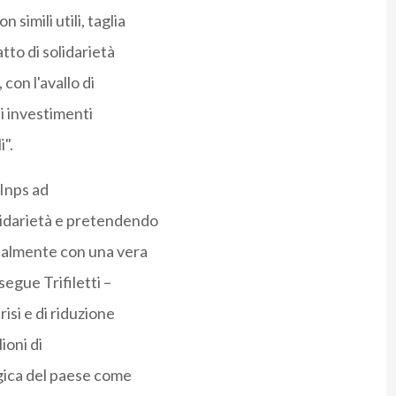
simili utili, taglia
tto di solidarietà
 con l'avallo di
gli investimenti
i".
'Inps ad
olidarietà e pretendendo
ualmente con una vera
egue Trifiletti –
isi e di riduzione
ioni di
egica del paese come