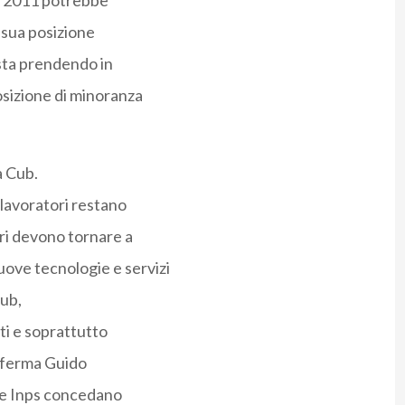
el 2011 potrebbe
 sua posizione
 sta prendendo in
osizione di minoranza
a Cub.
lavoratori restano
ori devono tornare a
uove tecnologie e servizi
Cub,
ti e soprattutto
afferma Guido
 e Inps concedano