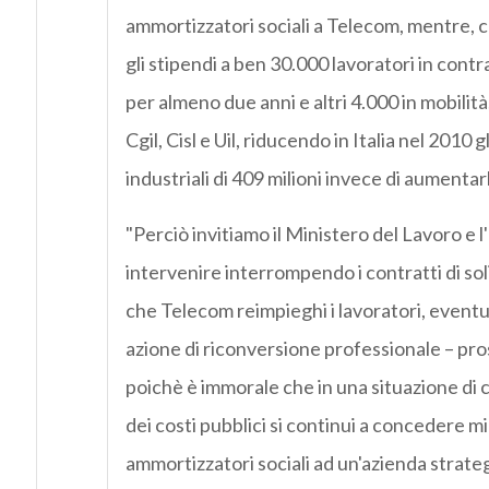
ammortizzatori sociali a Telecom, mentre, con 
gli stipendi a ben 30.000 lavoratori in contra
per almeno due anni e altri 4.000 in mobilità,
Cgil, Cisl e Uil, riducendo in Italia nel 2010 
industriali di 409 milioni invece di aumentarl
"Perciò invitiamo il Ministero del Lavoro e l
intervenire interrompendo i contratti di s
che Telecom reimpieghi i lavoratori, event
azione di riconversione professionale – pros
poichè è immorale che in una situazione di cr
dei costi pubblici si continui a concedere mil
ammortizzatori sociali ad un'azienda strat