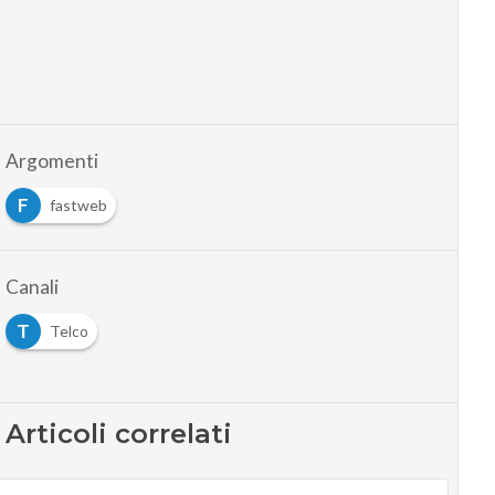
Argomenti
F
fastweb
Canali
T
Telco
Articoli correlati