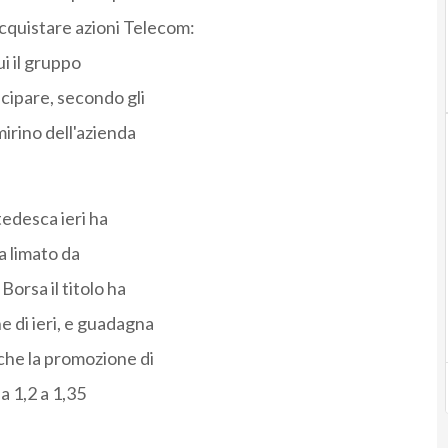
acquistare azioni Telecom:
i il gruppo
ipare, secondo gli
irino dell'azienda
tedesca ieri ha
a limato da
Borsa il titolo ha
ne di ieri, e guadagna
che la promozione di
a 1,2 a 1,35