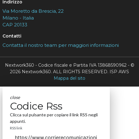
Indirizzo
Via Moretto da Brescia, 22
Milano - Italia
CAP 20133
Contatti
Contatta il nostro team per maggiori informazioni
Nextwork360 - Codice fiscale e Partita IVA 13868590962 - ©
2026 Nextwork360. ALL RIGHTS RESERVED. ISP AWS
Mappa del sito
close
Codice Rss
Clicca sul pulsante per copiare il link RSS negli
appunti.
RSS link