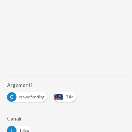
Argomenti
C
crowdfunding
TIM
Canali
T
Telco