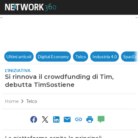
Si rinnova il crowdfunding di
Ultimi articoli
Digital Economy
Telco
Industria 4.0
SpacEc
L'INIZIATIVA
Si rinnova il crowdfunding di Tim,
debutta TimSostiene
Home
Telco