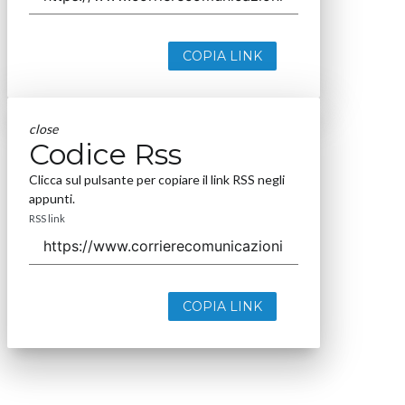
COPIA LINK
close
Codice Rss
Clicca sul pulsante per copiare il link RSS negli
appunti.
RSS link
COPIA LINK