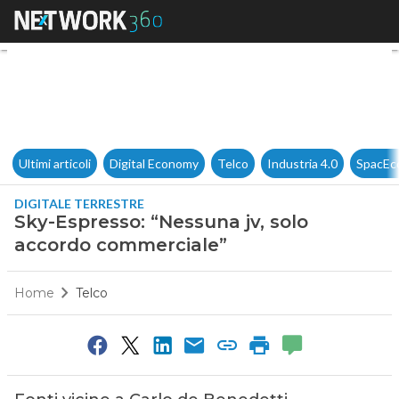
Sky-Espresso: “Nessuna jv, s
Ultimi articoli
Digital Economy
Telco
Industria 4.0
SpacEc
DIGITALE TERRESTRE
Sky-Espresso: “Nessuna jv, solo
accordo commerciale”
Home
Telco