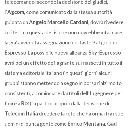
telecomando: secondo la decisione dei giudici,
l’
Agcom,
come comunicato dalla stessa autorità
guidata da
Angelo Marcello Cardani
, dovrà rivedere
i criteri ma questa decisione non dovrebbe intaccare
la gia’ avvenuta assegnazione del tasto 9 al gruppo
Espresso
.La possibile nuova alleanza
Sky-Espresso
avrà poi un effetto deflagrante sui riassetti in tutto il
sistema editoriale italiano (in questi giorni alcuni
gruppi stanno mettendo a segno in borsa rialzi molto
consistenti, a cominciare dai titoli dell’Ingegnere per
finire a
Rcs
), a partire proprio dalla decisione di
Telecom Italia
di cedere la rete che ha ormai tra i suoi
uomini di punta gente come
Enrico Mentana
,
Gad