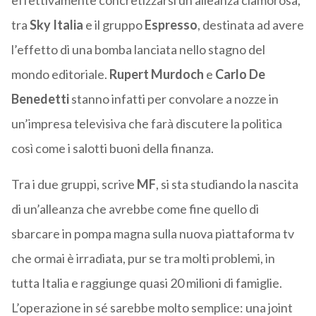
effettivamente concretizzarsi un’alleanza clamorosa,
tra
Sky Italia
e il gruppo
Espresso
, destinata ad avere
l’effetto di una bomba lanciata nello stagno del
mondo editoriale.
Rupert Murdoch
e
Carlo De
Benedetti
stanno infatti per convolare a nozze in
un’impresa televisiva che farà discutere la politica
così come i salotti buoni della finanza.
Tra i due gruppi, scrive
MF
, si sta studiando la nascita
di un’alleanza che avrebbe come fine quello di
sbarcare in pompa magna sulla nuova piattaforma tv
che ormai è irradiata, pur se tra molti problemi, in
tutta Italia e raggiunge quasi 20 milioni di famiglie.
L’operazione in sé sarebbe molto semplice: una joint