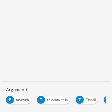
Argomenti
F
T
T
T
fastweb
telecom italia
Tiscali