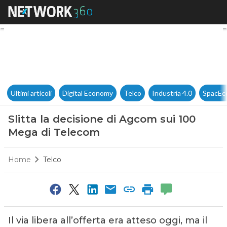
Slitta la decisione di Agcom 
Ultimi articoli
Digital Economy
Telco
Industria 4.0
SpacEc
Slitta la decisione di Agcom sui 100
Mega di Telecom
Home
Telco
Il via libera all’offerta era atteso oggi, ma il