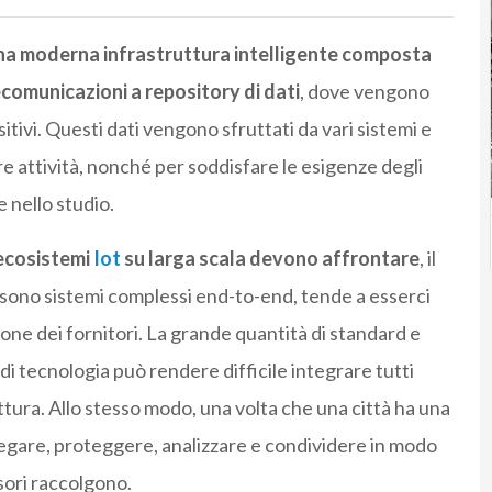
 una moderna infrastruttura intelligente composta
lecomunicazioni a repository di dati
, dove vengono
ositivi. Questi dati vengono sfruttati da vari sistemi e
e attività, nonché per soddisfare le esigenze degli
e nello studio.
 ecosistemi
Iot
su larga scala devono affrontare
, il
t sono sistemi complessi end-to-end, tende a esserci
ne dei fornitori. La grande quantità di standard e
i di tecnologia può rendere difficile integrare tutti
ettura. Allo stesso modo, una volta che una città ha una
egare, proteggere, analizzare e condividere in modo
nsori raccolgono.