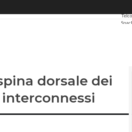
spina dorsale dei nuovi ecosistemi interconnessi
Ultim
Telc
Spac
Gree
Intel
Video
Le G
Priv
 spina dorsale dei
 interconnessi