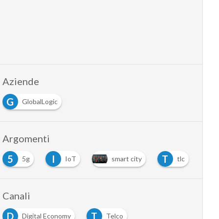
Aziende
G
GlobalLogic
Argomenti
5
I
T
5g
IoT
smart city
tlc
Canali
D
T
Digital Economy
Telco