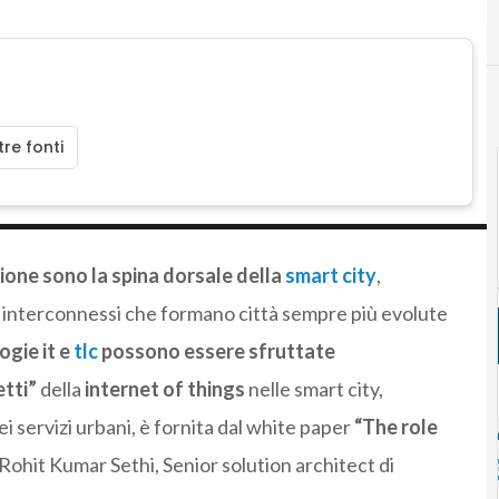
re fonti
zione sono la spina dorsale della
smart city
,
e interconnessi che formano città sempre più evolute
ogie it e
tlc
possono essere sfruttate
etti”
della
internet of things
nelle smart city,
ei servizi urbani, è fornita dal white paper
“The role
 Rohit Kumar Sethi, Senior solution architect di