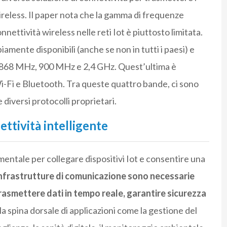
wireless. Il paper nota che la gamma di frequenze
nnettività wireless nelle reti Iot è piuttosto limitata.
mente disponibili (anche se non in tutti i paesi) e
z, 868 MHz, 900 MHz e 2,4 GHz. Quest’ultima è
i-Fi e Bluetooth. Tra queste quattro bande, ci sono
he diversi protocolli proprietari.
nettività intelligente
mentale per collegare dispositivi Iot e consentire una
infrastrutture di comunicazione sono necessarie
trasmettere dati in tempo reale, garantire sicurezza
 la spina dorsale di applicazioni come la gestione del