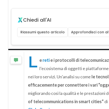
Chiedi all'AI
Riassumi questo articolo
Approfondisci con alt
L
e
reti
e i protocolli di telecomunica
l’ecosistema di oggetti e piattaform
nei loro servizi. Un’analisi su come
le tecnol
efficacemente per connettere i vari “ogg
migliorando così la qualità e le prestazioni d
of telecommunications in smart cities”
di