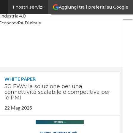
Aggiungi tra i preferiti su Google
I nostri servizi
i articoli
Digital Economy
o
Industria 4.0
Economy
PA Digitale
n economy
ligenza artificiale
interviste
uide di CorCom
Podcast
acy
WHITE PAPER
5G FWA: la soluzione per una
connettività scalabile e competitiva per
le PMI
22 Mag 2025