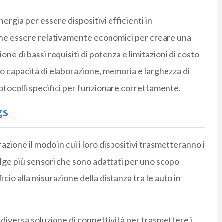
rgia per essere dispositivi efficienti in
che essere relativamente economici per creare una
ne di bassi requisiti di potenza e limitazioni di costo
no capacità di elaborazione, memoria e larghezza di
otocolli specifici per funzionare correttamente.
gs
ione il modo in cui i loro dispositivi trasmetteranno i
olge più sensori che sono adattati per uno scopo
icio alla misurazione della distanza tra le auto in
 diversa soluzione di connettività per trasmettere i