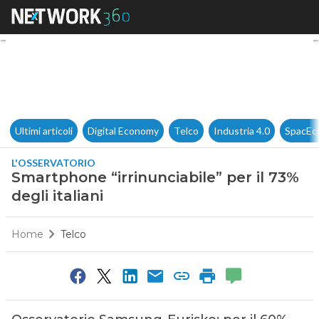
Smartphone “irrinunciabile” per
Ultimi articoli
Digital Economy
Telco
Industria 4.0
SpacEc
L'OSSERVATORIO
Smartphone “irrinunciabile” per il 73%
degli italiani
Home
Telco