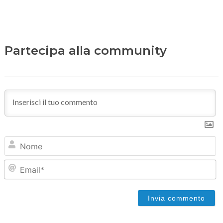
Partecipa alla community
N
Em