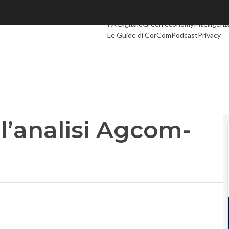
’analisi Agcom-Antritrust
Ultimi articoli
Digital Economy
Telco
Ind
PA Digitale
Green economy
Intelligenza
Le Guide di CorCom
Podcast
Privacy
 l’analisi Agcom-