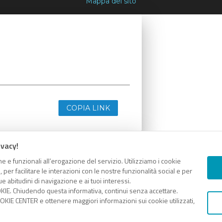
Mappa del sito
COPIA LINK
ivacy!
e e funzionali all’erogazione del servizio. Utilizziamo i cookie
er facilitare le interazioni con le nostre funzionalità social e per
e abitudini di navigazione e ai tuoi interessi.
KIE. Chiudendo questa informativa, continui senza accettare.
KIE CENTER e ottenere maggiori informazioni sui cookie utilizzati,