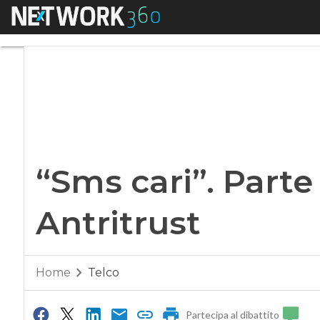
Menu
“Sms cari”. Parte l
“Sms cari”. Parte
Antritrust
Home
Telco
Partecipa al dibattito