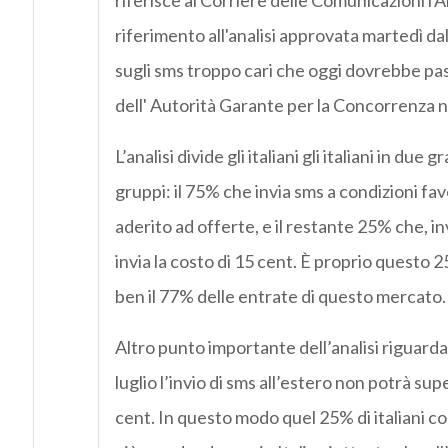
riferisce al Corriere delle Comunicazioni l'An
riferimento all'analisi approvata martedì d
sugli sms troppo cari che oggi dovrebbe pas
dell' Autorità Garante per la Concorrenza 
L’analisi divide gli italiani gli italiani in due g
gruppi: il 75% che invia sms a condizioni fa
aderito ad offerte, e il restante 25% che, in
invia la costo di 15 cent. È proprio questo
ben il 77% delle entrate di questo mercato.
Altro punto importante dell’analisi riguarda
luglio l’invio di sms all’estero non potrà sup
cent. In questo modo quel 25% di italiani c