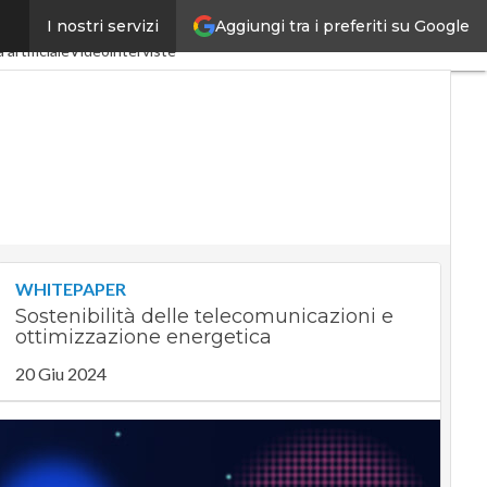
Aggiungi tra i preferiti su Google
I nostri servizi
ustria 4.0
SpacEconomy
 artificiale
Videointerviste
WHITEPAPER
Sostenibilità delle telecomunicazioni e
ottimizzazione energetica
20 Giu 2024