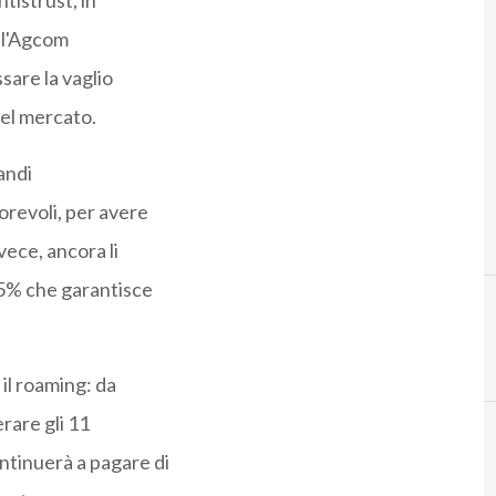
tistrust, in
all'Agcom
sare la vaglio
nel mercato.
randi
vorevoli, per avere
vece, ancora li
 25% che garantisce
 il roaming: da
erare gli 11
ontinuerà a pagare di