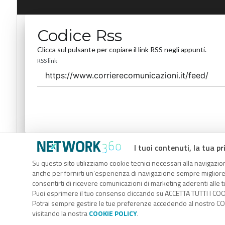
Codice Rss
Clicca sul pulsante per copiare il link RSS negli appunti.
RSS link
I tuoi contenuti, la tua pr
Codice Rss
Su questo sito utilizziamo cookie tecnici necessari alla navigazion
Clicca sul pulsante per copiare il link RSS negli appunti.
anche per fornirti un’esperienza di navigazione sempre migliore, p
RSS link
consentirti di ricevere comunicazioni di marketing aderenti alle tu
Puoi esprimere il tuo consenso cliccando su ACCETTA TUTTI I COO
Potrai sempre gestire le tue preferenze accedendo al nostro COO
visitando la nostra
COOKIE POLICY
.