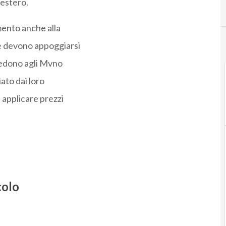
’estero.
mento anche alla
he devono appoggiarsi
chiedono agli Mvno
ato dai loro
d applicare prezzi
colo