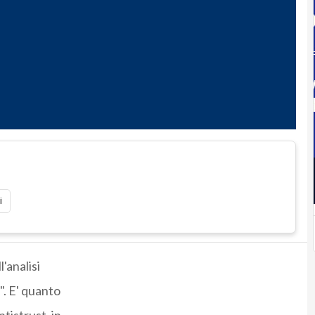
i
'analisi
". E' quanto