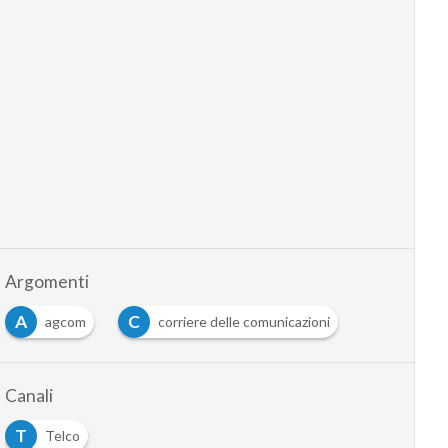
Argomenti
A
C
agcom
corriere delle comunicazioni
Canali
T
Telco