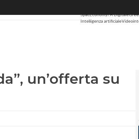
, un’offerta su misura di Pmi
Ultimi articoli
Digital Economy
T
SpacEconomy
PA Digitale
Gree
Intelligenza artificiale
Videoint
Podcast
Privacy
a”, un’offerta su