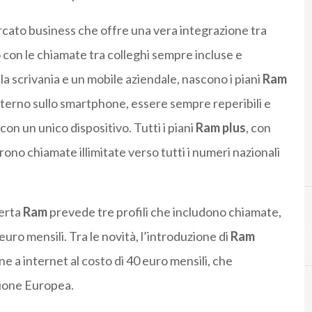
ercato business che offre una vera integrazione tra
no con le chiamate tra colleghi sempre incluse e
sulla scrivania e un mobile aziendale, nascono i piani
Ram
nterno sullo smartphone, essere sempre reperibili e
, con un unico dispositivo. Tutti i piani
Ram plus
, con
rono chiamate illimitate verso tutti i numeri nazionali
ferta
Ram
prevede tre profili che includono chiamate,
euro mensili. Tra le novità, l’introduzione di
Ram
ne a internet al costo di 40 euro mensili, che
nione Europea.