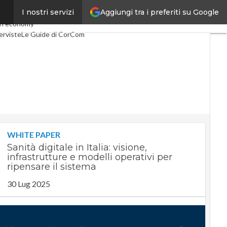
Aggiungi tra i preferiti su Google
I nostri servizi
elco
Industria 4.0
n economy
erviste
Le Guide di CorCom
WHITE PAPER
Sanità digitale in Italia: visione,
infrastrutture e modelli operativi per
ripensare il sistema
30 Lug 2025