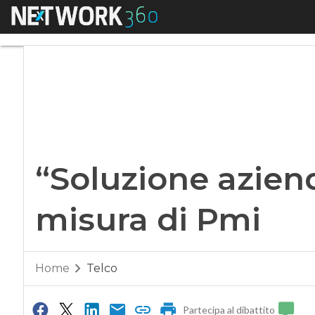
Menu
“Soluzione azienda”
“Soluzione aziend
misura di Pmi
Home
Telco
Partecipa al dibattito