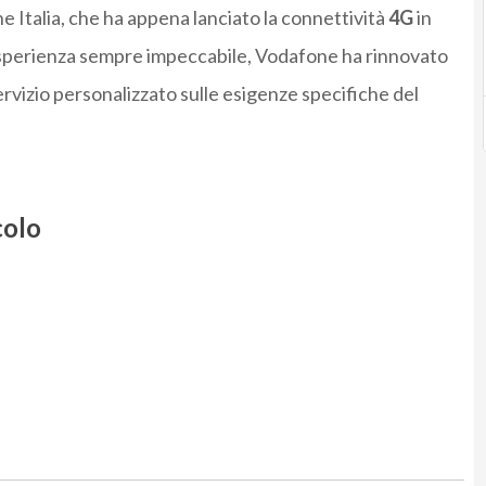
ne Italia, che ha appena lanciato la connettività
4G
in
n’esperienza sempre impeccabile, Vodafone ha rinnovato
ervizio personalizzato sulle esigenze specifiche del
colo