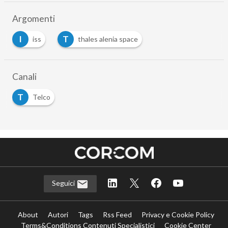
Argomenti
I
T
iss
thales alenia space
Canali
T
Telco
Seguici
About
Autori
Tags
Rss Feed
Privacy e Cookie Policy
Terms&Conditions Contenuti Specialistici
Cookie Center