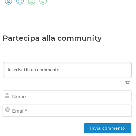
Partecipa alla community
N
Em