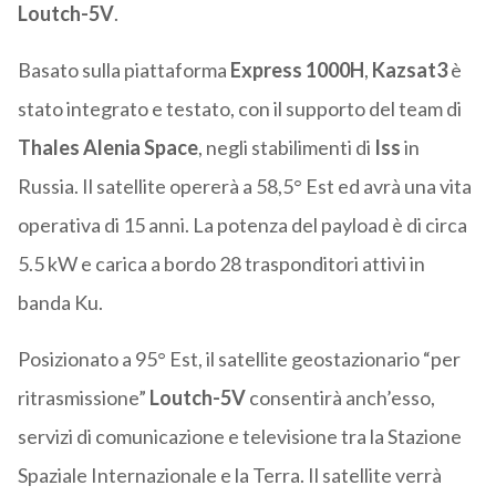
Loutch-5V
.
Basato sulla piattaforma
Express 1000H
,
Kazsat3
è
stato integrato e testato, con il supporto del team di
Thales Alenia Space
, negli stabilimenti di
Iss
in
Russia. Il satellite opererà a 58,5° Est ed avrà una vita
operativa di 15 anni. La potenza del payload è di circa
5.5 kW e carica a bordo 28 trasponditori attivi in
banda Ku.
Posizionato a 95° Est, il satellite geostazionario “per
ritrasmissione”
Loutch-5V
consentirà anch’esso,
servizi di comunicazione e televisione tra la Stazione
Spaziale Internazionale e la Terra. Il satellite verrà