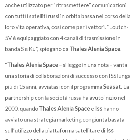
anche utilizzato per “ritrasmettere” comunicazioni
con tutti i satelliti russi in orbita bassa nel corso della
loro vita operativa, così come per i vettori. “Loutch-
5V è equipaggiato con 4 canali di trasmissione in
banda S e Ku”, spiegano da
Thales Alenia Space
.
“
Thales Alenia Space
– si legge in una nota – vanta
una storia di collaborazioni di successo con ISS lunga
più di 15 anni, avviatasi con il programma
Seasat
. La
partnership con la società russa ha avuto inizio nel
2000, quando
Thales Alenia Space
e
Iss
hanno
avviato una strategia marketing congiunta basata
sull’utilizzo della piattaforma satellitare di
Iss