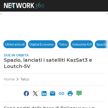
Spazio, lanciati i satelliti Ka
Ultimi articoli
Digital Economy
Telco
Industria 4.0
SpacEc
DUE IN ORBITA
Spazio, lanciati i satelliti KazSat3 e
Loutch-5V
Home
Telco