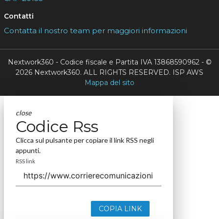
Contatti
Contatta il nostro team per maggiori informazioni
Nextwork360 - Codice fiscale e Partita IVA 13868590962 - ©
2026 Nextwork360. ALL RIGHTS RESERVED. ISP AWS
Mappa del sito
close
Codice Rss
Clicca sul pulsante per copiare il link RSS negli
appunti.
RSS link
COPIA LINK