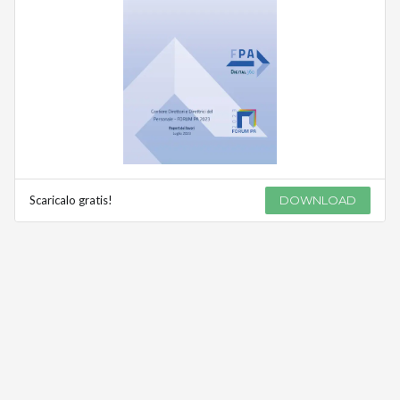
Scaricalo gratis!
DOWNLOAD