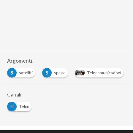
Argomenti
S
S
satelliti
spazio
Telecomunicazioni
Canali
T
Telco