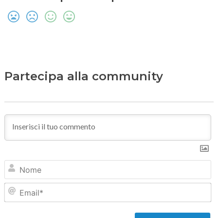
Partecipa alla community
N
Em