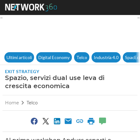
Spazio, servizi dual use leva 
Ultimi articoli
Digital Economy
Telco
Industria 4.0
SpacEc
EXIT STRATEGY
Spazio, servizi dual use leva di
crescita economica
Home
Telco