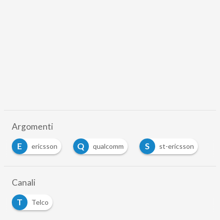
Argomenti
E
Q
S
S
ericsson
qualcomm
st-ericsson
Canali
T
Telco