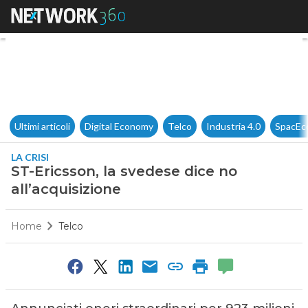
ST-Ericsson, la svedese dice n
Ultimi articoli
Digital Economy
Telco
Industria 4.0
SpacEc
LA CRISI
ST-Ericsson, la svedese dice no
all’acquisizione
Home
Telco