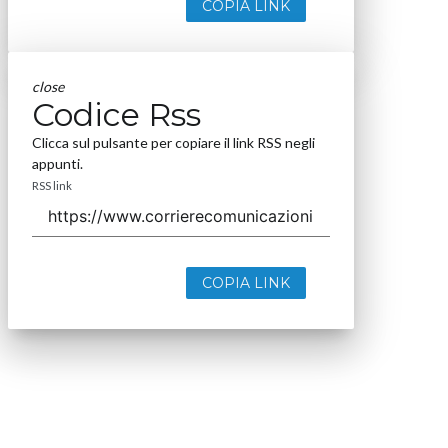
COPIA LINK
close
Codice Rss
Clicca sul pulsante per copiare il link RSS negli
appunti.
RSS link
COPIA LINK