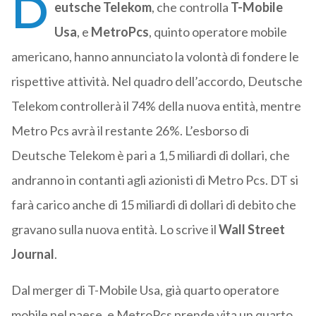
D
eutsche Telekom
, che controlla
T-Mobile
Usa
, e
MetroPcs
, quinto operatore mobile
americano, hanno annunciato la volontà di fondere le
rispettive attività. Nel quadro dell’accordo, Deutsche
Telekom controllerà il 74% della nuova entità, mentre
Metro Pcs avrà il restante 26%. L’esborso di
Deutsche Telekom è pari a 1,5 miliardi di dollari, che
andranno in contanti agli azionisti di Metro Pcs. DT si
farà carico anche di 15 miliardi di dollari di debito che
gravano sulla nuova entità. Lo scrive il
Wall Street
Journal
.
Dal merger di T-Mobile Usa, già quarto operatore
mobile nel paese, e MetroPcs prende vita un quarto