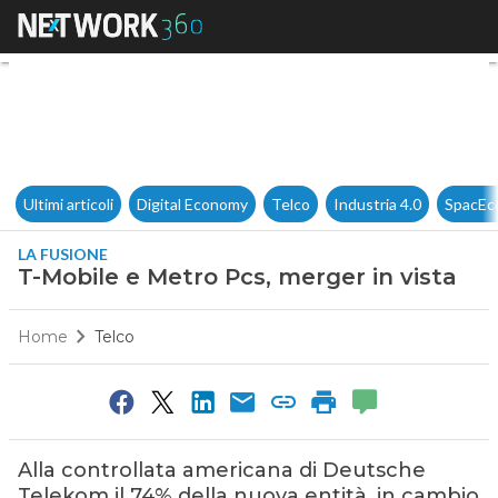
T-Mobile e Metro Pcs, merger 
Ultimi articoli
Digital Economy
Telco
Industria 4.0
SpacEc
LA FUSIONE
T-Mobile e Metro Pcs, merger in vista
Home
Telco
Alla controllata americana di Deutsche
Telekom il 74% della nuova entità, in cambio