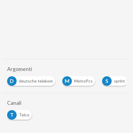
Argomenti
D
M
S
deutsche telekom
MetroPcs
sprint
Canali
T
Telco