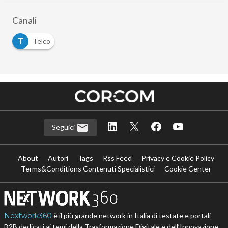
Canali
T
Telco
Seguici
About
Autori
Tags
Rss Feed
Privacy e Cookie Policy
Terms&Conditions Contenuti Specialistici
Cookie Center
Nextwork360
è il più grande network in Italia di testate e portali
B2B dedicati ai temi della Trasformazione Digitale e dell’Innovazione