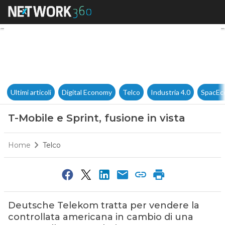
T-Mobile e Sprint, fusione in v
Ultimi articoli
Digital Economy
Telco
Industria 4.0
SpacEc
T-Mobile e Sprint, fusione in vista
Home
Telco
Deutsche Telekom tratta per vendere la
controllata americana in cambio di una