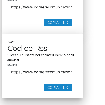
COPIA LINK
close
Codice Rss
Clicca sul pulsante per copiare il link RSS negli
appunti.
RSS link
COPIA LINK