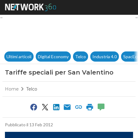
Tariffe speciali per San Valen
Ultimi articoli
Digital Economy
Telco
Industria 4.0
SpacEc
Tariffe speciali per San Valentino
Home
Telco
Pubblicato il 13 Feb 2012