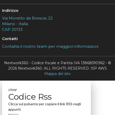
Indirizzo
Via Moretto da Brescia, 22
Milano - Italia
CAP 20133
Contatti
Contatta il nostro team per maggiori informazioni
Nextwork360 - Codice fiscale e Partita IVA 13868590962 - ©
2026 Nextwork360. ALL RIGHTS RESERVED. ISP AWS
Mappa del sito
close
Codice Rss
Clicca sul pulsante per copiare il link RSS negli
appunti.
RSS link