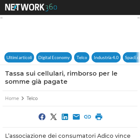
Tassa sui cellulari, rimborso
Ultimi articoli
Digital Economy
Telco
Industria 4.0
SpacEc
Tassa sui cellulari, rimborso per le
somme già pagate
Home
Telco
L’associazione dei consumatori Adico vince