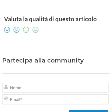
Valuta la qualità di questo articolo
Partecipa alla community
N
Em