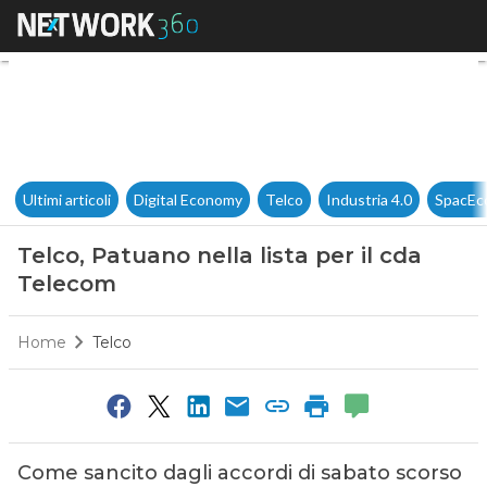
Telco, Patuano nella lista per
Ultimi articoli
Digital Economy
Telco
Industria 4.0
SpacEc
Telco, Patuano nella lista per il cda
Telecom
Home
Telco
Come sancito dagli accordi di sabato scorso