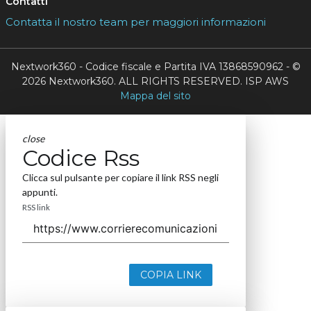
Contatti
Contatta il nostro team per maggiori informazioni
Nextwork360 - Codice fiscale e Partita IVA 13868590962 - ©
2026 Nextwork360. ALL RIGHTS RESERVED. ISP AWS
Mappa del sito
close
Codice Rss
Clicca sul pulsante per copiare il link RSS negli
appunti.
RSS link
COPIA LINK