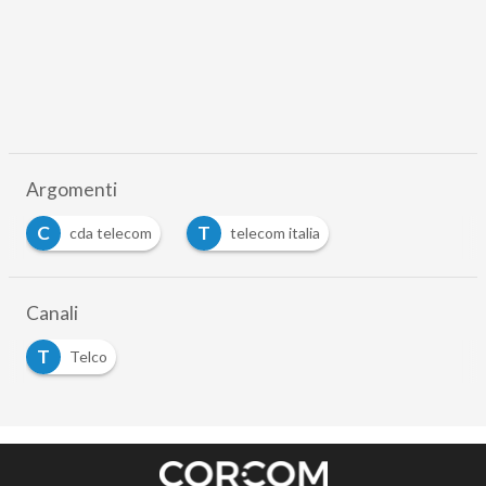
Argomenti
C
T
cda telecom
telecom italia
Canali
T
Telco