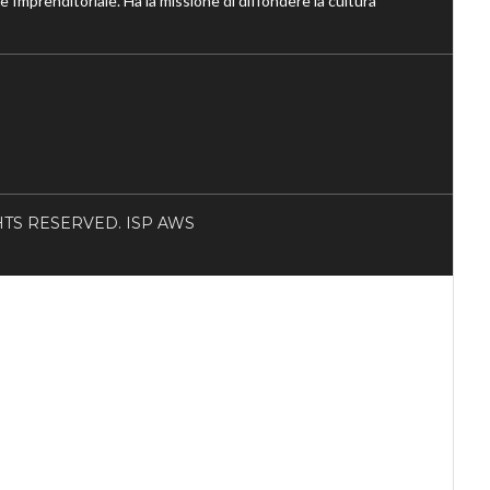
ne Imprenditoriale. Ha la missione di diffondere la cultura
RIGHTS RESERVED. ISP AWS