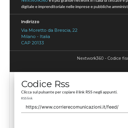
Nextwork360
è il più grande network in Italia di testate e 
digitale e imprenditoriale nelle imprese e pubbliche amministr
Indirizzo
Via Moretto da Brescia, 22
Milano - Italia
CAP 20133
Nextwork360 - Codice fi
Codice Rss
Clicca sul pulsante per copiare il link RSS negli appunti.
RSS link