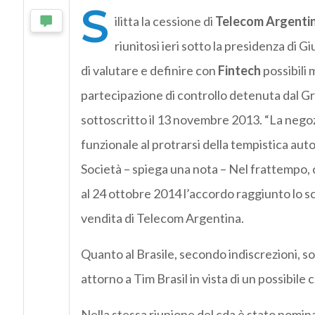
S
ilitta la cessione di
Telecom Argenti
riunitosi ieri sotto la presidenza d
di valutare e definire con
Fintech
possibili 
partecipazione di controllo detenuta dal G
sottoscritto il 13 novembre 2013. “La negoz
funzionale al protrarsi della tempistica auto
Società – spiega una nota – Nel frattempo, 
al 24 ottobre 2014 l’accordo raggiunto lo sc
vendita di Telecom Argentina.
Quanto al Brasile, secondo indiscrezioni, so
attorno a Tim Brasil in vista di un possibil
Nella stessa riunione del cda è stato nomi