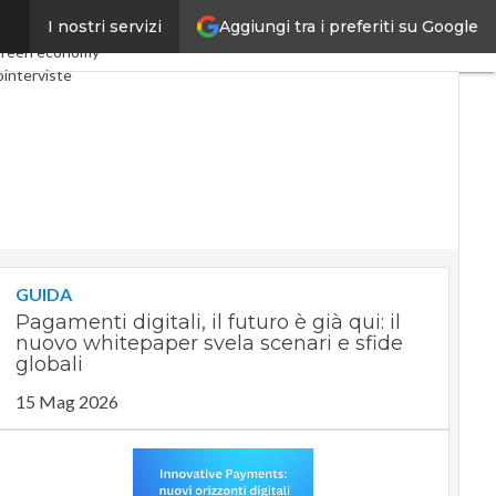
Aggiungi tra i preferiti su Google
I nostri servizi
omy
Telco
Industria 4.0
reen economy
interviste
st
Privacy
GUIDA
Pagamenti digitali, il futuro è già qui: il
nuovo whitepaper svela scenari e sfide
globali
15 Mag 2026