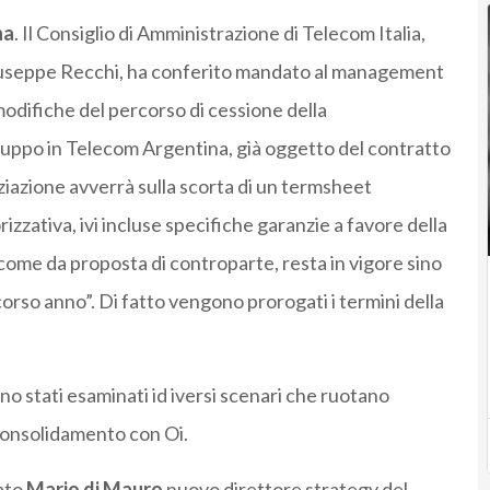
na
. Il Consiglio di Amministrazione di Telecom Italia,
i Giuseppe Recchi, ha conferito mandato al management
modifiche del percorso di cessione della
ruppo in Telecom Argentina, già oggetto del contratto
iazione avverrà sulla scorta di un termsheet
rizzativa, ivi incluse specifiche garanzie a favore della
come da proposta di controparte, resta in vigore sino
orso anno”. Di fatto vengono prorogati i termini della
no stati esaminati id iversi scenari che ruotano
e consolidamento con Oi.
nato
Mario di Mauro
nuovo direttore strategy del