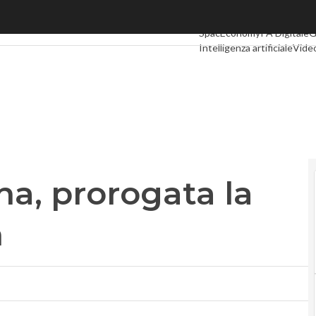
 prorogata la vendita a Fintech
Ultimi articoli
Digital Econ
SpacEconomy
PA Digitale
G
Intelligenza artificiale
Video
Le Guide di CorCom
Podca
a, prorogata la
h