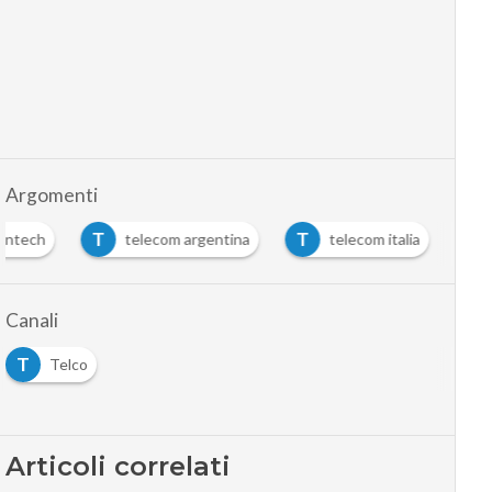
Argomenti
T
T
Fintech
telecom argentina
telecom italia
Canali
T
Telco
Articoli correlati