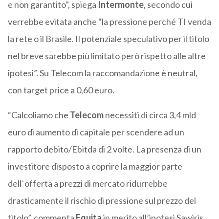
e non garantito”, spiega
Intermonte
, secondo cui
verrebbe evitata anche “la pressione perché TI venda
la rete o il Brasile. Il potenziale speculativo per il titolo
nel breve sarebbe più limitato però rispetto alle altre
ipotesi”. Su Telecom la raccomandazione è neutral,
con target price a 0,60 euro.
“Calcoliamo che
Telecom
necessiti di circa 3,4 mld
euro di aumento di capitale per scendere ad un
rapporto debito/Ebitda di 2 volte. La presenza di un
investitore disposto a coprire la maggior parte
dell`offerta a prezzi di mercato ridurrebbe
drasticamente il rischio di pressione sul prezzo del
titolo”, commenta
Equita
in merito all’ipotesi Sawiris.