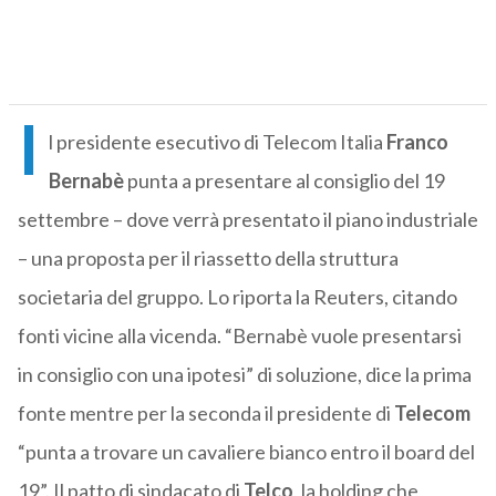
I
l presidente esecutivo di Telecom Italia
Franco
Bernabè
punta a presentare al consiglio del 19
settembre – dove verrà presentato il piano industriale
– una proposta per il riassetto della struttura
societaria del gruppo. Lo riporta la Reuters, citando
fonti vicine alla vicenda. “Bernabè vuole presentarsi
in consiglio con una ipotesi” di soluzione, dice la prima
fonte mentre per la seconda il presidente di
Telecom
“punta a trovare un cavaliere bianco entro il board del
19”. Il patto di sindacato di
Telco
, la holding che