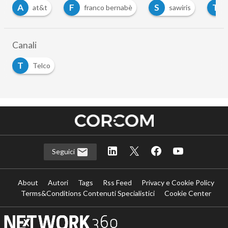
F
S
T
at&t
franco bernabè
sawiris
telco
Canali
T
Telco
Seguici
About
Autori
Tags
Rss Feed
Privacy e Cookie Policy
Terms&Conditions Contenuti Specialistici
Cookie Center