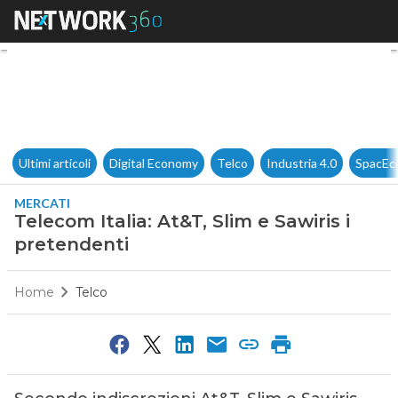
Telecom Italia: At&T, Slim e S
Ultimi articoli
Digital Economy
Telco
Industria 4.0
SpacEc
MERCATI
Telecom Italia: At&T, Slim e Sawiris i
pretendenti
Home
Telco