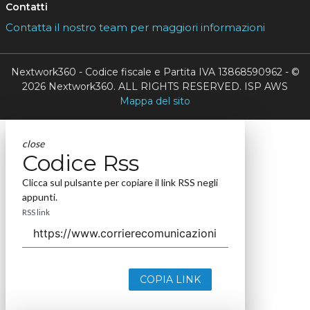
Contatti
Contatta il nostro team per maggiori informazioni
Nextwork360 - Codice fiscale e Partita IVA 13868590962 - ©
2026 Nextwork360. ALL RIGHTS RESERVED. ISP AWS
Mappa del sito
close
Codice Rss
Clicca sul pulsante per copiare il link RSS negli
appunti.
RSS link
COPIA LINK