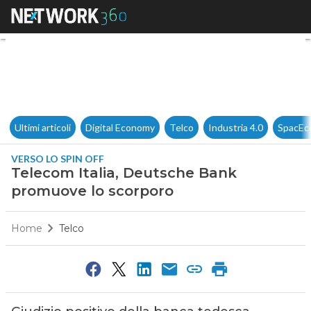
Telecom Italia, Deutsche Ban
Ultimi articoli
Digital Economy
Telco
Industria 4.0
SpacEc
VERSO LO SPIN OFF
Telecom Italia, Deutsche Bank
promuove lo scorporo
Home
Telco