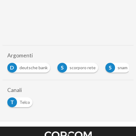
Argomenti
D
S
S
deutsche bank
scorporo rete
snam
Canali
T
Telco