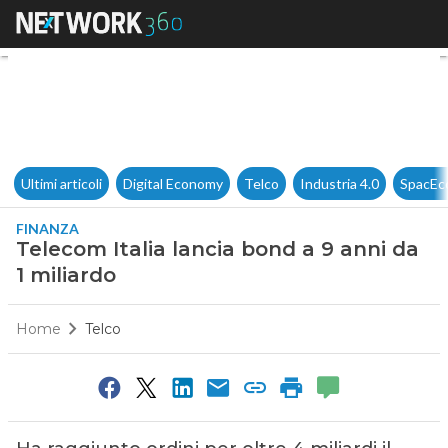
Telecom Italia lancia bond a 9
Ultimi articoli
Digital Economy
Telco
Industria 4.0
SpacEc
FINANZA
Telecom Italia lancia bond a 9 anni da
1 miliardo
Home
Telco