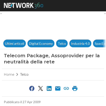
Telecom Package, Assoprovider
Ultimi articoli
Digital Economy
Telco
Industria 4.0
SpacEc
Telecom Package, Assoprovider per la
neutralità della rete
Home
Telco
Pubblicato il 27 Apr 2009