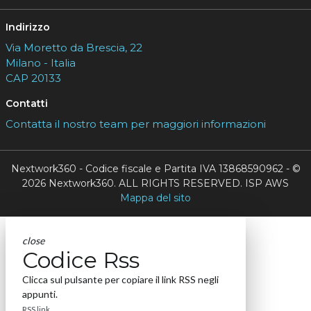
Indirizzo
Via Moretto da Brescia, 22
Milano - Italia
CAP 20133
Contatti
Contatta il nostro team per maggiori informazioni
Nextwork360 - Codice fiscale e Partita IVA 13868590962 - ©
2026 Nextwork360. ALL RIGHTS RESERVED. ISP AWS
Mappa del sito
close
Codice Rss
Clicca sul pulsante per copiare il link RSS negli
appunti.
RSS link