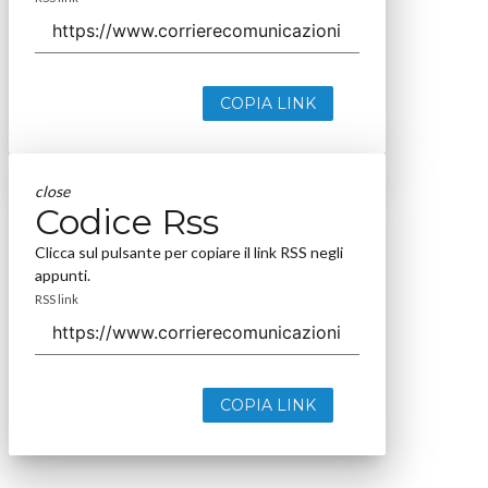
COPIA LINK
close
Codice Rss
Clicca sul pulsante per copiare il link RSS negli
appunti.
RSS link
COPIA LINK