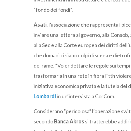
“fondo dei fondi”.
Asati,
l’associazione che rappresenta i picco
inviare una lettera al governo, alla Consob
alla Sec e alla Corte europea dei diritti dell
che domani ci siano colpi di scena e dietro
del rame. “Voler dettare le regole sui tempi
trasformarla in una rete in fibra Ftth violere
iniziativa economica privata e la tutela dei d
Lombardi
in un’intervista a CorCom.
Considerano “pericolosa” l’operazione switch
secondo
Banca Akros
si tratterebbe addiri