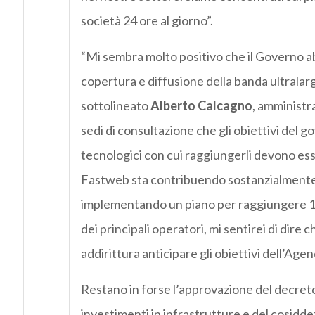
società 24 ore al giorno”.
“Mi sembra molto positivo che il Governo abbi
copertura e diffusione della banda ultralar
sottolineato
Alberto Calcagno
, amministr
sedi di consultazione che gli obiettivi del g
tecnologici con cui raggiungerli devono esser
Fastweb sta contribuendo sostanzialmente al
implementando un piano per raggiungere 100 
dei principali operatori, mi sentirei di dire
addirittura anticipare gli obiettivi dell’Agen
Restano in forse l’approvazione del decreto 
investimenti in infrastrutture e del cosidd