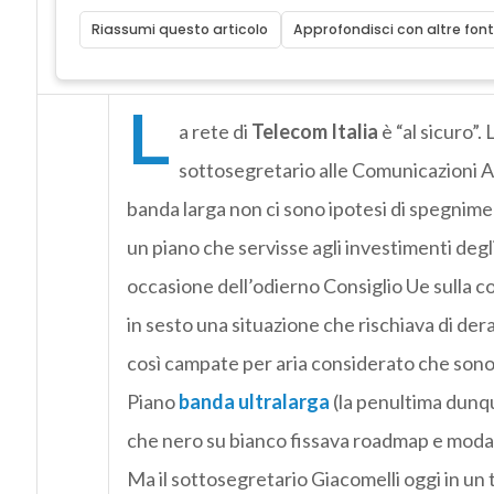
Riassumi questo articolo
Approfondisci con altre font
L
a rete di
Telecom Italia
è “al sicuro”.
sottosegretario alle Comunicazioni An
banda larga non ci sono ipotesi di spegnime
un piano che servisse agli investimenti degli
occasione dell’odierno Consiglio Ue sulla co
in sesto una situazione che rischiava di dera
così campate per aria considerato che sono
Piano
banda ultralarga
(la penultima dunqu
che nero su bianco fissava roadmap e modalit
Ma il sottosegretario Giacomelli oggi in un 