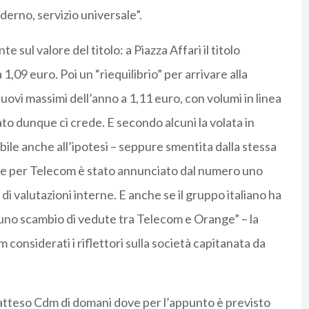
oderno, servizio universale”.
 sul valore del titolo: a Piazza Affari il titolo
,09 euro. Poi un “riequilibrio” per arrivare alla
ovi massimi dell’anno a 1,11 euro, con volumi in linea
ato dunque ci crede. E secondo alcuni la volata in
bile anche all’ipotesi – seppure smentita dalla stessa
se per Telecom è stato annunciato dal numero uno
di valutazioni interne. E anche se il gruppo italiano ha
no scambio di vedute tra Telecom e Orange” – la
nsiderati i riflettori sulla società capitanata da
 l’atteso Cdm di domani dove per l’appunto è previsto