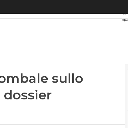
mbale sullo switch off: nuovo dossier Metroweb?
Ulti
Tel
Sp
Gr
Int
Vid
Le 
Pri
tombale sullo
 dossier