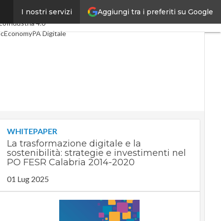
Aggiungi tra i preferiti su Google
I nostri servizi
mi articoli
Digital Economy
co
Industria 4.0
acEconomy
PA Digitale
een economy
elligenza artificiale
eointerviste
Guide di CorCom
Podcast
vacy
WHITEPAPER
La trasformazione digitale e la
sostenibilità: strategie e investimenti nel
PO FESR Calabria 2014-2020
01 Lug 2025