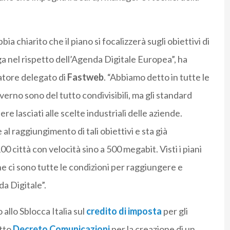
a chiarito che il piano si focalizzerà sugli obiettivi di
ga nel rispetto dell’Agenda Digitale Europea”, ha
atore delegato di
Fastweb
. “Abbiamo detto in tutte le
overno sono del tutto condivisibili, ma gli standard
e lasciati alle scelte industriali delle aziende.
 raggiungimento di tali obiettivi e sta già
città con velocità sino a 500 megabit. Visti i piani
 che ci sono tutte le condizioni per raggiungere e
da Digitale”.
allo Sblocca Italia sul
credito di imposta
per gli
etto
Decreto Comunicazioni
per la creazione di un