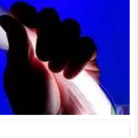
B
banda ultralarga
B