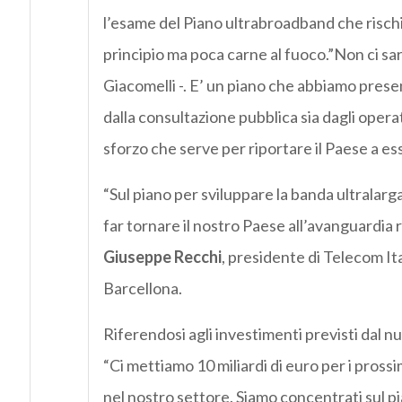
l’esame del Piano ultrabroadband che rischia
principio ma poca carne al fuoco.”Non ci sa
Giacomelli -. E’ un piano che abbiamo pres
dalla consultazione pubblica sia dagli opera
sforzo che serve per riportare il Paese a ess
“Sul piano per sviluppare la banda ultralarga
far tornare il nostro Paese all’avanguardia
Giuseppe Recchi
, presidente di Telecom It
Barcellona.
Riferendosi agli investimenti previsti dal n
“Ci mettiamo 10 miliardi di euro per i prossim
nel nostro settore. Siamo concentrati sul pi