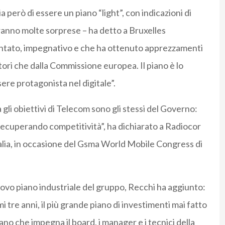
 però di essere un piano “light”, con indicazioni di
ranno molte sorprese – ha detto a Bruxelles
entato, impegnativo e che ha ottenuto apprezzamenti
tori che dalla Commissione europea. Il piano è lo
ere protagonista nel digitale”.
 gli obiettivi di Telecom sono gli stessi del Governo:
 recuperando competitività”, ha dichiarato a Radiocor
alia, in occasione del Gsma World Mobile Congress di
uovo piano industriale del gruppo, Recchi ha aggiunto:
i tre anni, il più grande piano di investimenti mai fatto
ano che impegna il board, i manager e i tecnici della