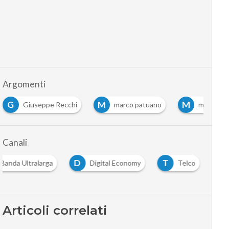
Argomenti
G
M
M
Giuseppe Recchi
marco patuano
matteo re
Canali
D
T
Banda Ultralarga
Digital Economy
Telco
Articoli correlati