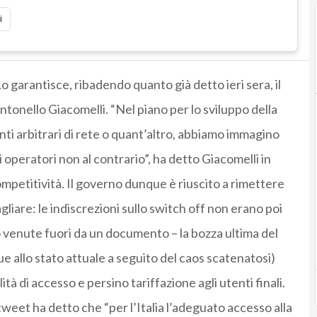
i
 Lo garantisce, ribadendo quanto già detto ieri sera, il
tonello Giacomelli. “Nel piano per lo sviluppo della
nti arbitrari di rete o quant’altro, abbiamo immagino
 operatori non al contrario”, ha detto Giacomelli in
mpetitività. Il governo dunque è riuscito a rimettere
gliare: le indiscrezioni sullo switch off non erano poi
 venute fuori da un documento – la bozza ultima del
e allo stato attuale a seguito del caos scatenatosi)
à di accesso e persino tariffazione agli utenti finali.
tweet ha detto che “per l’Italia l’adeguato accesso alla