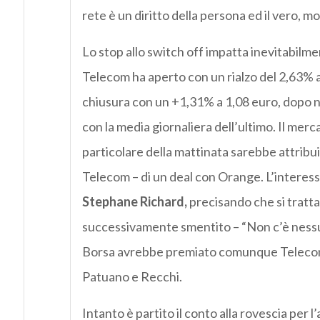
rete è un diritto della persona ed il vero, m
Lo stop allo switch off impatta inevitabilmente
Telecom ha aperto con un rialzo del 2,63% a 1
chiusura con un +1,31% a 1,08 euro, dopo nu
con la media giornaliera dell’ultimo. Il merc
particolare della mattinata sarebbe attribui
Telecom – di un deal con Orange. L’interes
Stephane Richard,
precisando che si tratta 
successivamente smentito – “Non c’è nessu
Borsa avrebbe premiato comunque Telecom co
Patuano e Recchi.
Intanto è partito il conto alla rovescia per