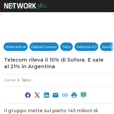
Telecom rileva il 10% di Sofora
Ultimi articoli
Digital Economy
Telco
Industria 4.0
SpacEc
Telecom rileva il 10% di Sofora. E sale
al 21% in Argentina
Home
Telco
Il gruppo mette sul piatto 145 milioni di