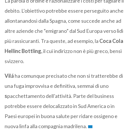
La parola d’ordine è razionalizzare i costi per tagliare il
debito. L’obiettivo potrebbe essere perseguito anche
allontanandosi dalla Spagna, come succede anche ad
altre aziende che “emigrano” dal Sud Europa verso lidi
più rassicuranti. Tra queste, ad esempio, la
Coca Cola
Hellinc Bottling,
il cui indirizzo non è più greco, bensì
svizzero.
Vilá
ha comunque precisato che non si tratterebbe di
una fuga improvvisa e definitiva, semmai di uno
s
pacchettamento dell’attività. Parte del business
potrebbe essere delocalizzato in Sud America o in
Paesi europei in buona salute per ridare ossigeno e
nuova linfa alla compagnia madrilena.