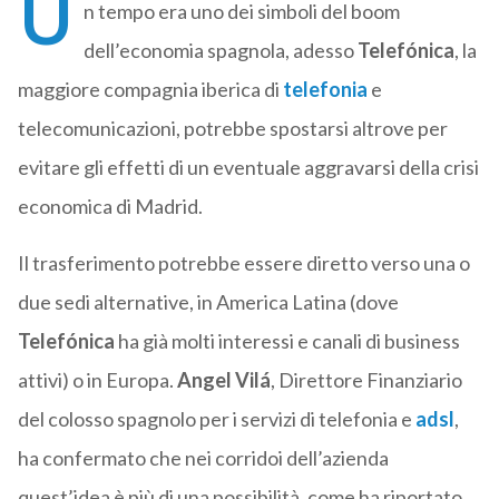
U
n tempo era uno dei simboli del boom
dell’economia spagnola, adesso
Telefónica
, la
maggiore compagnia iberica di
telefonia
e
telecomunicazioni, potrebbe spostarsi altrove per
evitare gli effetti di un eventuale aggravarsi della crisi
economica di Madrid.
Il trasferimento potrebbe essere diretto verso una o
due sedi alternative, in America Latina (dove
Telefónica
ha già molti interessi e canali di business
attivi) o in Europa.
Angel Vilá
, Direttore Finanziario
del colosso spagnolo per i servizi di telefonia e
adsl
,
ha confermato che nei corridoi dell’azienda
quest’idea è più di una possibilità, come ha riportato