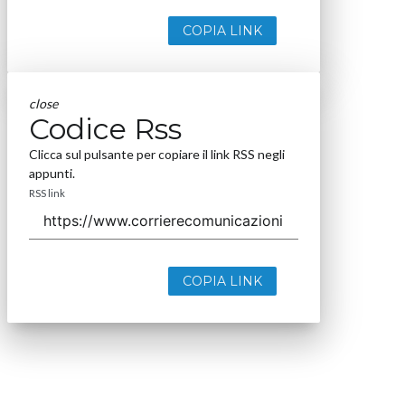
COPIA LINK
close
Codice Rss
Clicca sul pulsante per copiare il link RSS negli
appunti.
RSS link
COPIA LINK