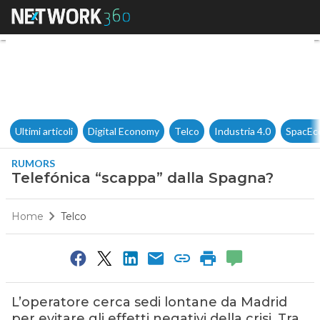
Telefónica “scappa” dalla Sp
Ultimi articoli
Digital Economy
Telco
Industria 4.0
SpacEc
RUMORS
Telefónica “scappa” dalla Spagna?
Home
Telco
L’operatore cerca sedi lontane da Madrid
per evitare gli effetti negativi della crisi. Tra