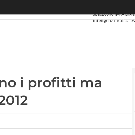
 i profitti ma Alierta spera nel 2012
Ultimi articoli
Digital 
SpacEconomy
PA Digit
Intelligenza artificiale
V
Le Guide di CorCom
Po
no i profitti ma
 2012