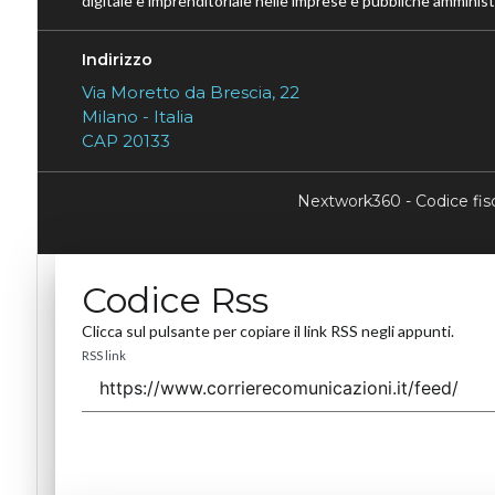
digitale e imprenditoriale nelle imprese e pubbliche amministr
Indirizzo
Via Moretto da Brescia, 22
Milano - Italia
CAP 20133
Nextwork360 - Codice fi
Codice Rss
Clicca sul pulsante per copiare il link RSS negli appunti.
RSS link