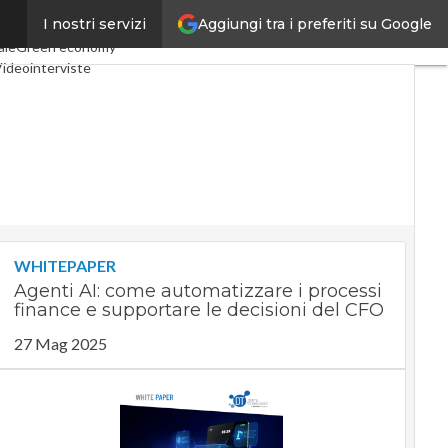
Aggiungi tra i preferiti su Google
I nostri servizi
Economy
Telco
Industria 4.0
ale
Green economy
ideointerviste
dcast
Privacy
WHITEPAPER
Agenti AI: come automatizzare i processi
finance e supportare le decisioni del CFO
27 Mag 2025