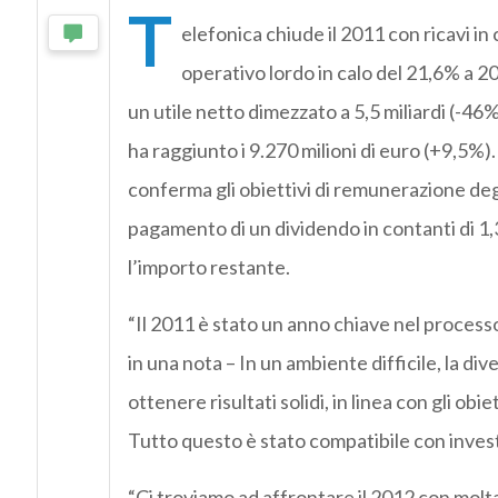
T
elefonica chiude il 2011 con ricavi in
operativo lordo in calo del 21,6% a 20,
un utile netto dimezzato a 5,5 miliardi (-46%
ha raggiunto i 9.270 milioni di euro (+9,5%).
conferma gli obiettivi di remunerazione degli
pagamento di un dividendo in contanti di 1,3
l’importo restante.
“Il 2011 è stato un anno chiave nel process
in una nota – In un ambiente difficile, la div
ottenere risultati solidi, in linea con gli o
Tutto questo è stato compatibile con investi
“Ci troviamo ad affrontare il 2012 con molta 