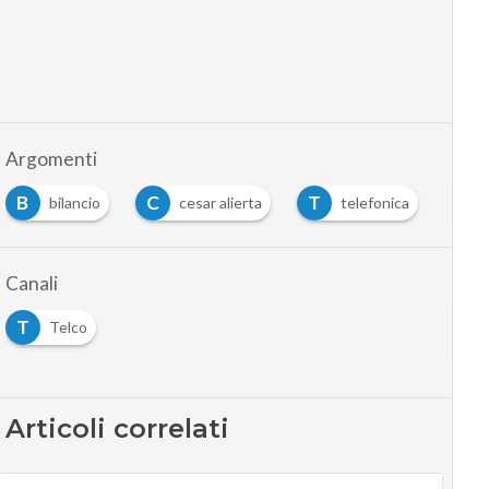
Argomenti
B
C
T
bilancio
cesar alierta
telefonica
Canali
T
Telco
Articoli correlati