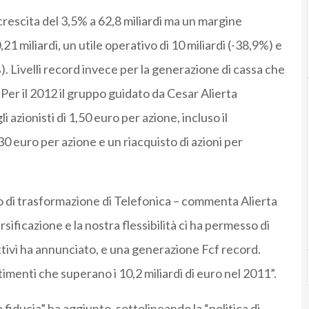
 crescita del 3,5% a 62,8 miliardi ma un margine
21 miliardi, un utile operativo di 10 miliardi (-38,9%) e
). Livelli record invece per la generazione di cassa che
 Per il 2012 il gruppo guidato da Cesar Alierta
 azionisti di 1,50 euro per azione, incluso il
0 euro per azione e un riacquisto di azioni per
o di trasformazione di Telefonica – commenta Alierta
ersificazione e la nostra flessibilità ci ha permesso di
biettivi ha annunciato, e una generazione Fcf record.
menti che superano i 10,2 miliardi di euro nel 2011”.
fiducia” ha aggiunto, sottolineando la “politica di