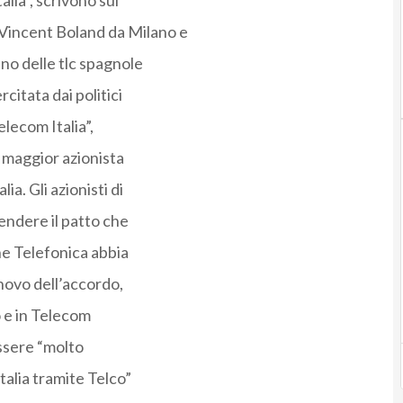
lia”, scrivono sul
Vincent Boland da Milano e
no delle tlc spagnole
citata dai politici
elecom Italia”,
l maggior azionista
ia. Gli azionisti di
ndere il patto che
he Telefonica abbia
nnovo dell’accordo,
o e in Telecom
essere “molto
talia tramite Telco”