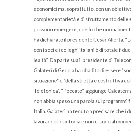
economici ma, soprattutto, con un obiettivo
complementarietà e di sfruttamento delle 
possono emergere, quello che normalmente 
ha dichiarato il presidente Cesar Alierta. “
con i soci e i colleghi italiani è di totale fid
lealtà”. Da parte sua il presidente di Teleco
Galateri di Genola ha ribadito di essere “so
situazione” e “della stretta e costruttiva c
Telefonica”. “Peccato”, aggiunge Calcaterra
non abbia speso una parola sui programmi fu
Italia. Galateri ha tenuto a precisare che i
lavorando in sintonia e non ci sono al mom