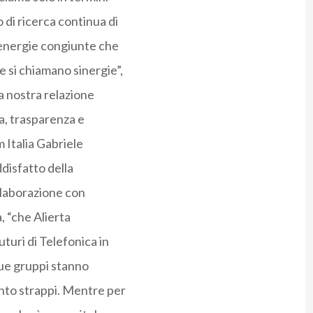
 di ricerca continua di
energie congiunte che
si chiamano sinergie”,
La nostra relazione
uca, trasparenza e
m Italia Gabriele
ddisfatto della
ollaborazione con
, “che Alierta
turi di Telefonica in
 due gruppi stanno
ento strappi. Mentre per