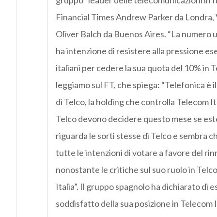
gruppo “leader delle telecomunicazioni in Ita
Financial Times Andrew Parker da Londra, 
Oliver Balch da Buenos Aires. “La numero u
ha intenzione di resistere alla pressione eser
italiani per cedere la sua quota del 10% in T
leggiamo sul FT, che spiega: “Telefonica è i
di Telco, la holding che controlla Telecom Ital
Telco devono decidere questo mese se este
riguarda le sorti stesse di Telco e sembra c
tutte le intenzioni di votare a favore del ri
nonostante le critiche sul suo ruolo in Telc
Italia”. Il gruppo spagnolo ha dichiarato di 
soddisfatto della sua posizione in Telecom I