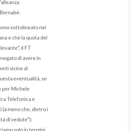
l’alleanza
 Bernabè.
nno sottolineato nei
ana e che la quota del
levante”, il FT
negato di avere in
nti vicine al
uesta eventualità, se
he per Michele
 tra Telefonica e
 (a meno che, dietro i
tà di vedute”):
iamo solo in termini