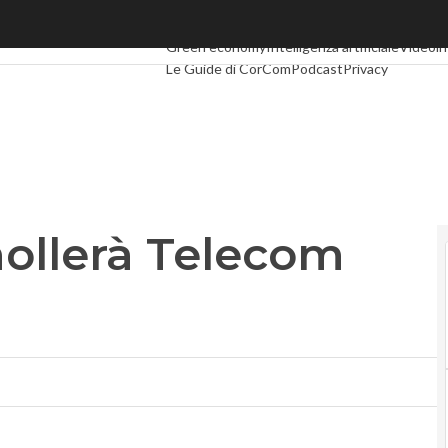
lerà Telecom Italia
Ultimi articoli
Digital Economy
Telco
Industria 
Green economy
Intelligenza artificiale
Videoin
Le Guide di CorCom
Podcast
Privacy
ollerà Telecom