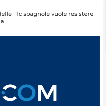
elle Tlc spagnole vuole resistere
na