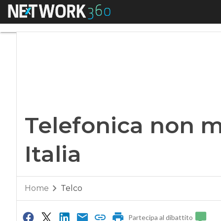
Menu
Telefonica non mol
Telefonica non m
Italia
Home
Telco
Partecipa al dibattito