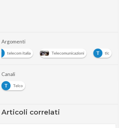
Argomenti
T
T
telecom italia
Telecomunicazioni
tlc
Canali
T
Telco
Articoli correlati