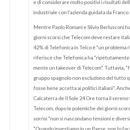
e di considerare molto positivi i risultati del
industriale con l’azienda guidata da Franco
Mentre Paolo Romani e Silvio Berlusconi ha
giorni scorsi che Telecom deve restare itali
42% di Telefonica in Telco è “un problema ri
riferisce che Telefonica ha “ripetutamente 
mente un takeover di Telecom”. Tuttavia, “fo
gruppo spagnolo non escludono del tutto q
fosse bene accetta ai politici italiani”. Anc
Calcaterra de Il Sole 24 Ore torna il sereno
Telecom, dopo le polemiche dei giorni scorsi
sorrisi “non si nascondano tensioni e diversi
“Quando investiamo in un Paese, non lo facc