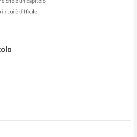
re che è un capitolo
in cui è difficile
colo