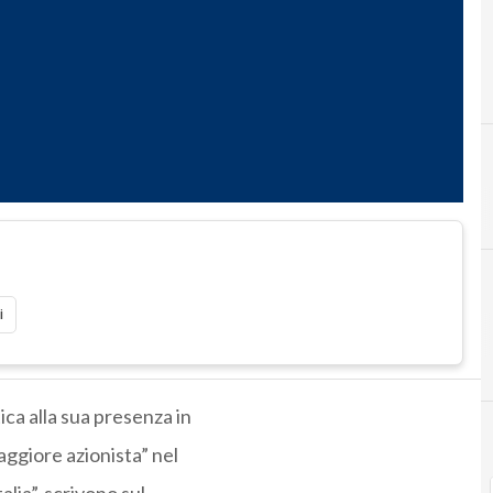
i
ica alla sua presenza in
maggiore azionista” nel