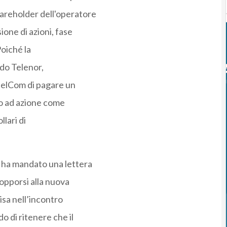
areholder dell'operatore
one di azioni, fase
Poiché la
do Telenor,
pelCom di pagare un
ro ad azione come
llari di
 ha mandato una lettera
 opporsi alla nuova
isa nell’incontro
o di ritenere che il