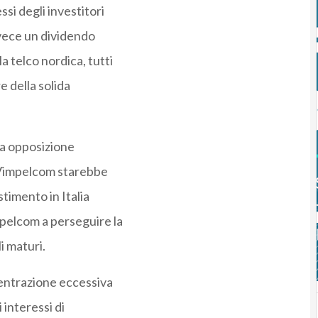
ssi degli investitori
vece un dividendo
a telco nordica, tutti
e della solida
sua opposizione
he Vimpelcom starebbe
timento in Italia
mpelcom a perseguire la
i maturi.
entrazione eccessiva
 interessi di