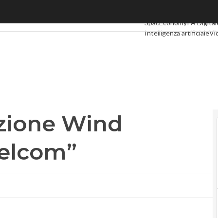
zione Wind danneggia Vimpelcom”
Ultimi articoli
Digital Ec
SpacEconomy
PA Digital
Intelligenza artificiale
Vi
Le Guide di CorCom
Pod
azione Wind
elcom”