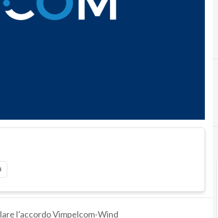
i
olare l’accordo Vimpelcom-Wind