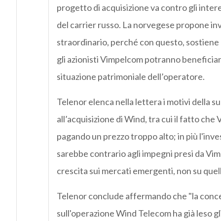
progetto di acquisizione va contro gli intere
del carrier russo. La norvegese propone in
straordinario, perché con questo, sostiene l
gli azionisti Vimpelcom potranno beneficiar
situazione patrimoniale dell’operatore.
Telenor elenca nella lettera i motivi della 
all’acquisizione di Wind, tra cui il fatto c
pagando un prezzo troppo alto; in più l'inves
sarebbe contrario agli impegni presi da Vi
crescita sui mercati emergenti, non su quell
Telenor conclude affermando che "la conc
sull'operazione Wind Telecom ha già leso gli