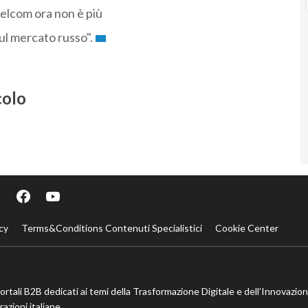
pelcom ora non è più
ul mercato russo".
colo
cy
Terms&Conditions Contenuti Specialistici
Cookie Center
portali B2B dedicati ai temi della Trasformazione Digitale e dell’Innovazio
azioni italiane.