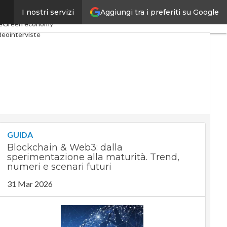
Aggiungi tra i preferiti su Google
I nostri servizi
onomy
Telco
Industria 4.0
e
Green economy
deointerviste
cast
Privacy
GUIDA
Blockchain & Web3: dalla
sperimentazione alla maturità. Trend,
numeri e scenari futuri
31 Mar 2026