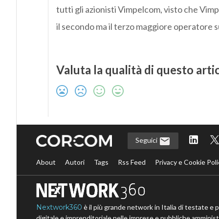
tutti gli azionisti Vimpelcom, visto che Vim
il secondo ma il terzo maggiore operatore s
Valuta la qualità di questo arti
Seguici
About
Autori
Tags
Rss Feed
Privacy e Cookie Poli
Nextwork360
è il più grande network in Italia di testate e 
digitale e imprenditoriale nelle imprese e pubbliche amministr