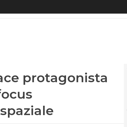
 protagonista di Horizon 2020: focus sull’esplora
ace protagonista
focus
 spaziale