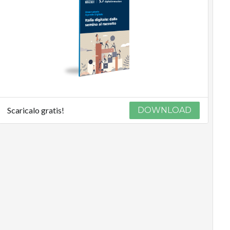
Scaricalo gratis!
DOWNLOAD