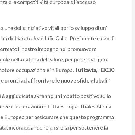
enza e la competitività europea e l’accesso
a delle iniziative vitali per lo sviluppo di un’
ha dichiarato Jean Loïc Galle, Presidente e ceo di
fermato il nostro impegno nel promuovere
cole nella catena del valore, per poter svolgere
di motore occupazionale in Europa.
Tuttavia, H2020
 pronti ad affrontare le nuove sfide globali.
”
 è aggiudicata avranno un impatto positivo sullo
uove cooperazioni in tutta Europa. Thales Alenia
ne Europea per assicurare che questo programma
rata, incoraggiandone gli sforzi per sostenere la