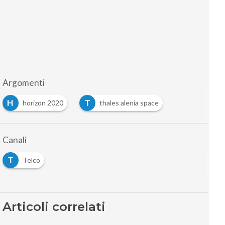
Argomenti
H
T
horizon 2020
thales alenia space
Canali
T
Telco
Articoli correlati