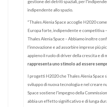
gestione dei detriti spaziali, per l’indipend
indipendente allo spazio.
“Thales Alenia Space accoglie H2020 come a un
Europa forte, indipendente e competitiva – 
Thales Alenia Space – Abbiamo inoltre con
l’innovazione e ad assorbire imprese più pic
appieno il ruolo di driver della crescita e 
rappresenta uno stimolo ad essere sempre
I progetti H2020 che Thales Alenia Space si
sviluppo di nuova tecnologia e nel creare n
Space sostiene l’impegno della Commissio
abbia un effetto significativo e di lunga du