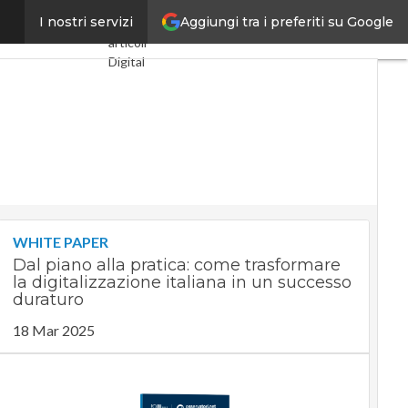
Aggiungi tra i preferiti su Google
zione spaziale
I nostri servizi
Ultimi
articoli
Digital
Economy
Telco
Industria
4.0
SpacEconomy
PA
Digitale
Green
economy
WHITE PAPER
Intelligenza
Dal piano alla pratica: come trasformare
artificiale
la digitalizzazione italiana in un successo
Videointerviste
duraturo
Le
18 Mar 2025
Guide di
CorCom
Podcast
Privacy