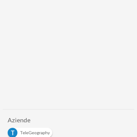
Aziende
T
TeleGeography