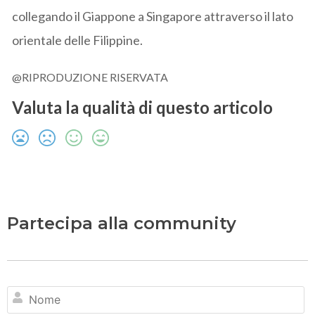
collegando il Giappone a Singapore attraverso il lato
orientale delle Filippine.
@RIPRODUZIONE RISERVATA
Valuta la qualità di questo articolo
Partecipa alla community
N