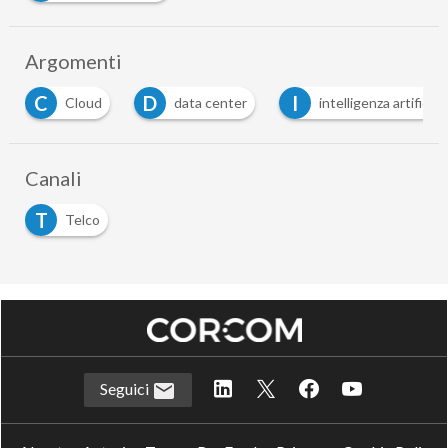
Argomenti
D
I
R
data center
intelligenza artificiale
reti
…
Canali
T
Telco
Seguici