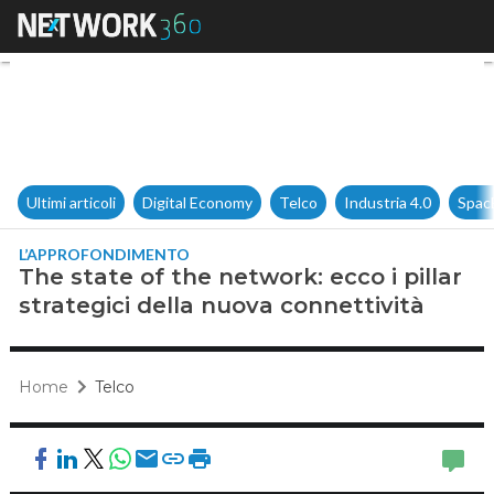
The state of the network: ecco 
Ultimi articoli
Digital Economy
Telco
Industria 4.0
Spac
L’APPROFONDIMENTO
The state of the network: ecco i pillar
strategici della nuova connettività
Home
Telco