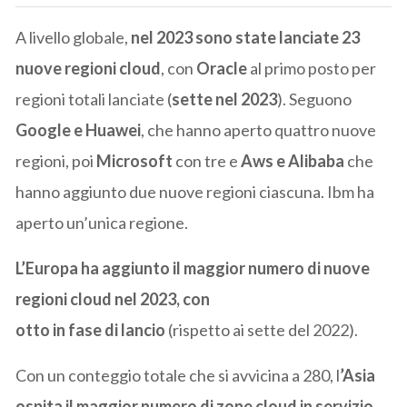
A livello globale,
nel 2023 sono state lanciate 23
nuove regioni cloud
, con
Oracle
al primo posto per
regioni totali lanciate (
sette nel 2023
). Seguono
Google e Huawei
, che hanno aperto quattro nuove
regioni, poi
Microsoft
con tre e
Aws e Alibaba
che
hanno aggiunto due nuove regioni ciascuna. Ibm ha
aperto un’unica regione.
L’Europa ha aggiunto il maggior numero di nuove
regioni cloud nel 2023, con
otto in fase di lancio
(rispetto ai sette del 2022).
Con un conteggio totale che si avvicina a 280, l
’Asia
ospita il maggior numero di zone cloud in servizio.