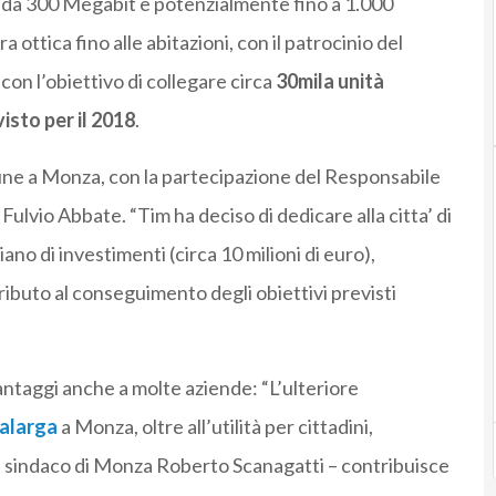
e da 300 Megabit e potenzialmente fino a 1.000
a ottica fino alle abitazioni, con il patrocinio del
con l’obiettivo di collegare circa
30mila unità
isto per il 2018
.
une a Monza, con la partecipazione del Responsabile
lvio Abbate. “Tim ha deciso di dedicare alla citta’ di
no di investimenti (circa 10 milioni di euro),
buto al conseguimento degli obiettivi previsti
ntaggi anche a molte aziende: “L’ulteriore
ralarga
a Monza, oltre all’utilità per cittadini,
l sindaco di Monza Roberto Scanagatti – contribuisce