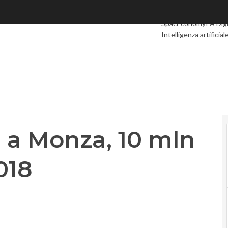
a Monza, 10 mln investimenti al 2018
Ultimi articoli
Digital
SpacEconomy
PA Digi
Intelligenza artificial
Le Guide di CorCom
a a Monza, 10 mln
018