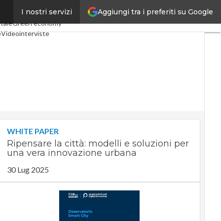
Aggiungi tra i preferiti su Google
I nostri servizi
 Economy
Telco
Industria 4.0
tale
Green economy
e
Videointerviste
Podcast
Privacy
WHITE PAPER
Ripensare la città: modelli e soluzioni per
una vera innovazione urbana
30 Lug 2025