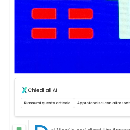
Chiedi all'AI
Riassumi questo articolo
Approfondisci con altre font
al 1° aprile, per i clienti
Tim
, il prez