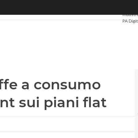
fe a consumo raddoppiate: sprint sui piani flat
Ultimi ar
Industri
PA Digit
Intellige
Videoin
Podcas
riffe a consumo
t sui piani flat