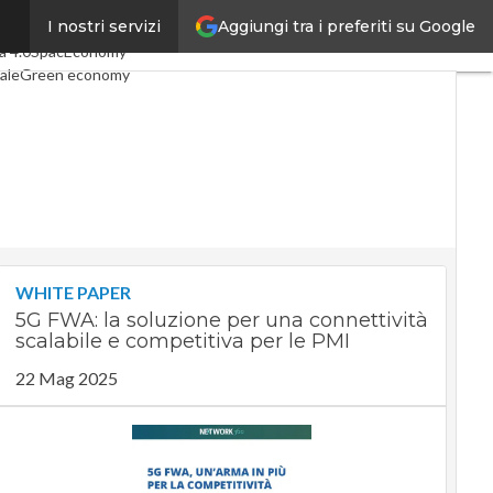
Aggiungi tra i preferiti su Google
I nostri servizi
ticoli
Digital Economy
Telco
a 4.0
SpacEconomy
ale
Green economy
nza artificiale
terviste
Le Guide di CorCom
t
Privacy
WHITE PAPER
5G FWA: la soluzione per una connettività
scalabile e competitiva per le PMI
22 Mag 2025