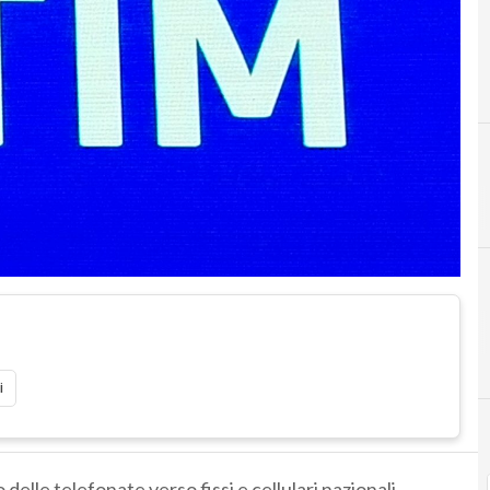
A
C
abbonamento
co
i
zo delle telefonate verso fissi e cellulari nazionali