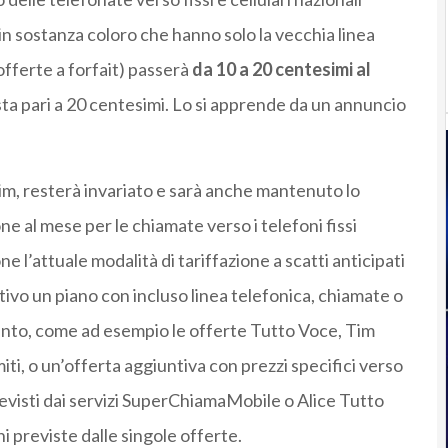
(in sostanza coloro che hanno solo la vecchia linea
offerte a forfait) passerà
da 10 a 20 centesimi al
posta pari a 20 centesimi. Lo si apprende da un annuncio
im, resterà invariato e sarà anche mantenuto lo
ne al mese per le chiamate verso i telefoni fissi
e l’attuale modalità di tariffazione a scatti anticipati
tivo un piano con incluso linea telefonica, chiamate o
nto, come ad esempio le offerte Tutto Voce, Tim
ti, o un’offerta aggiuntiva con prezzi specifici verso
revisti dai servizi SuperChiamaMobile o Alice Tutto
i previste dalle singole offerte.