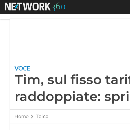
Menu
Tim, sul fisso tarif
VOCE
Tim, sul fisso ta
raddoppiate: sprin
Home
Telco