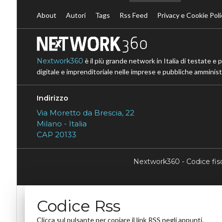
About
Autori
Tags
Rss Feed
Privacy e Cookie Poli
Nextwork360
è il più grande network in Italia di testate e 
digitale e imprenditoriale nelle imprese e pubbliche amministr
Indirizzo
Via Moretto da Brescia, 22
Milano - Italia
CAP 20133
Nextwork360 - Codice fi
Codice Rss
Clicca sul pulsante per copiare il link RSS negli appunti.