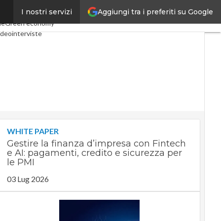
Aggiungi tra i preferiti su Google
I nostri servizi
conomy
Telco
Industria 4.0
le
Green economy
ideointerviste
dcast
Privacy
WHITE PAPER
Gestire la finanza d’impresa con Fintech
e AI: pagamenti, credito e sicurezza per
le PMI
03 Lug 2026