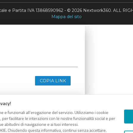
scale e Partita IVA 13868590962 - © 2026 Nextwork360. ALL 
Mappa del sito
COPIA LINK
ivacy!
e e funzionali all’erogazione del servizio. Utilizziamo i cookie
er facilitare le interazioni con le nostre funzionalità social e per
e abitudini di navigazione e ai tuoi interessi.
KIE. Chiudendo questa informativa, continui senza accettare.