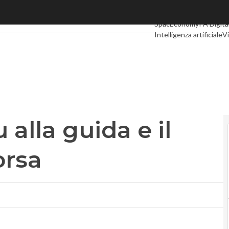
lla guida e il titolo oscilla in borsa
Ultimi articoli
Digital E
SpacEconomy
PA Digita
Intelligenza artificiale
V
Le Guide di CorCom
Po
 alla guida e il
orsa