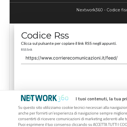
Nextwork360 - Codice fi
Codice Rss
Clicca sul pulsante per copiare il link RSS negli appunti.
RSS link
I tuoi contenuti, la tua pr
Codice Rss
Su questo sito utilizziamo cookie tecnici necessari alla navigazion
Clicca sul pulsante per copiare il link RSS negli appunti.
anche per fornirti un’esperienza di navigazione sempre migliore, p
RSS link
consentirti di ricevere comunicazioni di marketing aderenti alle tu
Puoi esprimere il tuo consenso cliccando su ACCETTA TUTTI I COO