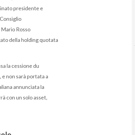
ominato presidente e
 Consiglio
a. Mario Rosso
to della holding quotata
sa la cessione du
 e non sarà portata a
taliana annunciata la
rà con un solo asset,
colo