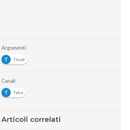
Argomenti
T
Tiscali
Canali
T
Telco
Articoli correlati