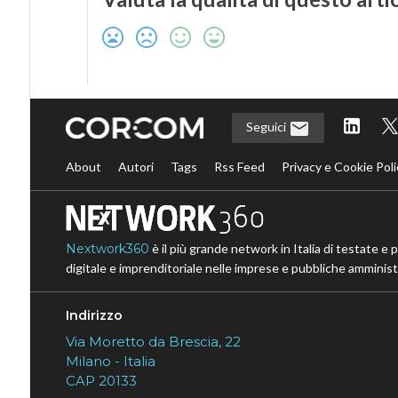
Seguici
About
Autori
Tags
Rss Feed
Privacy e Cookie Poli
Nextwork360
è il più grande network in Italia di testate e 
digitale e imprenditoriale nelle imprese e pubbliche amministr
Indirizzo
Via Moretto da Brescia, 22
Milano - Italia
CAP 20133