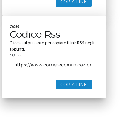
COPIA LINK
close
Codice Rss
Clicca sul pulsante per copiare il link RSS negli
appunti.
RSS link
COPIA LINK