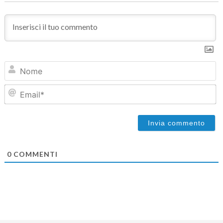
N
Em
0
COMMENTI