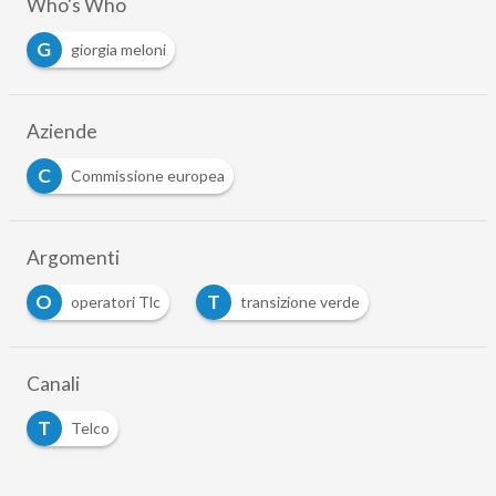
Who's Who
G
giorgia meloni
Aziende
C
Commissione europea
Argomenti
O
T
operatori Tlc
transizione verde
Canali
T
Telco