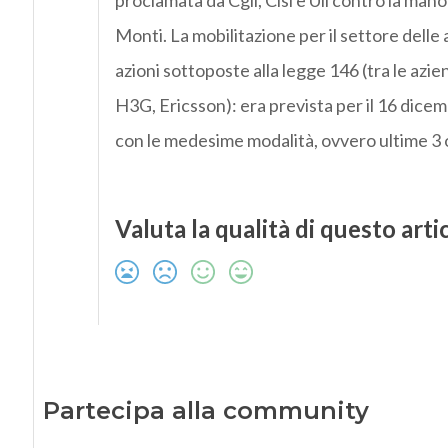
proclamata da Cgil, Cisl e Uil contro la man
Monti. La mobilitazione per il settore delle
azioni sottoposte alla legge 146 (tra le az
H3G, Ericsson): era prevista per il 16 dicemb
con le medesime modalità, ovvero ultime 3 o
Valuta la qualità di questo arti
Partecipa alla community