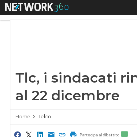
Menu
Tlc, i sindacati ri
Tlc, i sindacati r
al 22 dicembre
Home
Telco
Partecipa al dibattito