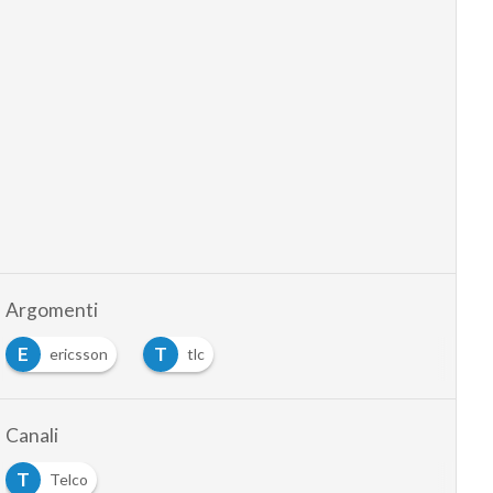
Argomenti
E
T
ericsson
tlc
Canali
T
Telco