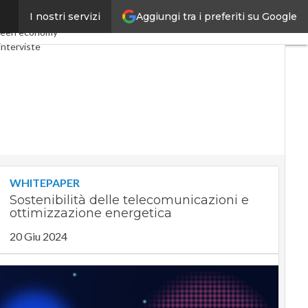
Aggiungi tra i preferiti su Google
I nostri servizi
my
Telco
Industria 4.0
een economy
interviste
t
Privacy
WHITEPAPER
Sostenibilità delle telecomunicazioni e
ottimizzazione energetica
20 Giu 2024