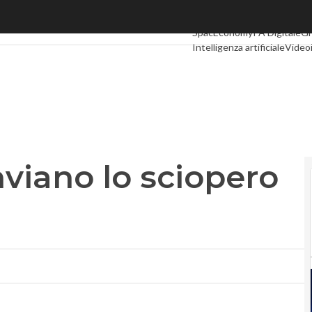
nviano lo sciopero al 22 dicembre
Ultimi articoli
Digital Econo
SpacEconomy
PA Digitale
Gr
Intelligenza artificiale
Video
Le Guide di CorCom
Podcas
inviano lo sciopero