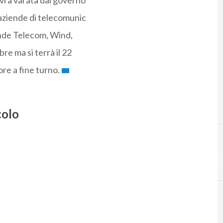
ovra varata dal governo
 aziende di telecomunic
iende Telecom, Wind,
re ma si terrà il 22
re a fine turno.
colo