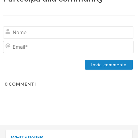
N
Em
0
COMMENTI
WHITE PAPER