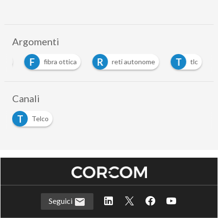
Argomenti
F
R
T
ini
fibra ottica
reti autonome
tlc
Canali
T
Telco
Seguici