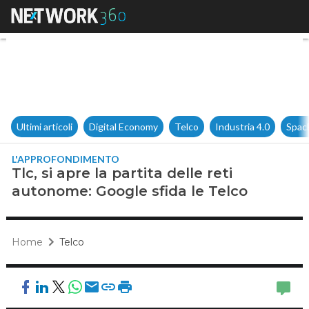
Tlc, si apre la partita delle r
Ultimi articoli
Digital Economy
Telco
Industria 4.0
Spac
L'APPROFONDIMENTO
Tlc, si apre la partita delle reti
autonome: Google sfida le Telco
Home
Telco