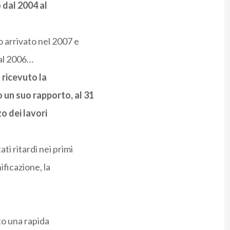
 dal 2004 al
o arrivato nel 2007 e
 al 2006…
a ricevuto la
 un suo rapporto, al 31
o dei lavori
ti ritardi nei primi
nificazione, la
to una rapida