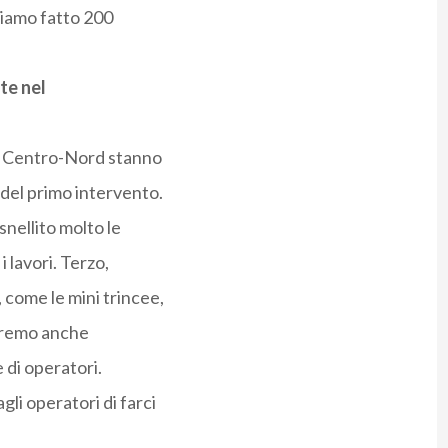
iamo fatto 200
te nel
el Centro-Nord stanno
 del primo intervento.
snellito molto le
i lavori. Terzo,
 come le mini trincee,
teremo anche
e di operatori.
li operatori di farci