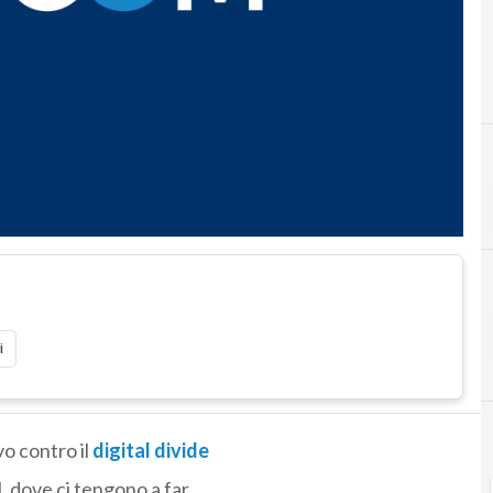
i
vo contro il
digital divide
l, dove ci tengono a far