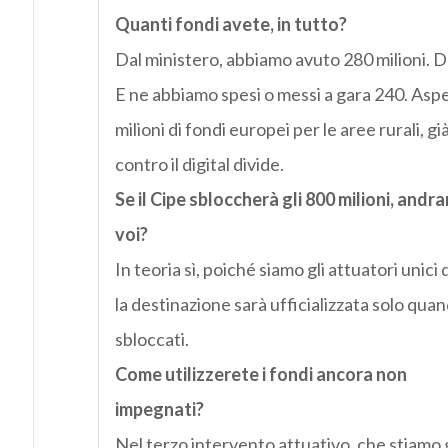
Quanti fondi avete, in tutto?
Dal ministero, abbiamo avuto 280 milioni. Dal
E ne abbiamo spesi o messi a gara 240. Asp
milioni di fondi europei per le aree rurali, già
contro il digital divide.
Se il Cipe sbloccherà gli 800 milioni, andr
voi?
In teoria sì, poiché siamo gli attuatori unici
la destinazione sarà ufficializzata solo qua
sbloccati.
Come utilizzerete i fondi ancora non
impegnati?
Nel terzo intervento attuativo, che stiamo g