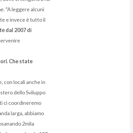
e. “A leggere alcuni
e e invece è tutto il
e dal 2007 di
ntervenire
vori. Che state
, con locali anche in
istero dello Sviluppo
nti ci coordineremo
anda larga, abbiamo
posanando 2mila