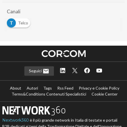
Canali
T
Telco
Seguici
About
Autori
Tags
Rss Feed
Privacy e Cookie Policy
Terms&Conditions Contenuti Specialistici
Cookie Center
Nextwork360
è il più grande network in Italia di testate e portali
B2B dedicati ai temi della Trasformazione Digitale e dell’Innovazione