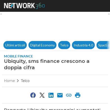
Ubiquity, sms finance crescon
Ultimi articoli
Digital Economy
Telco
Industria 4.0
SpacEc
MOBILE FINANCE
Ubiquity, sms finance crescono a
doppia cifra
Home
Telco