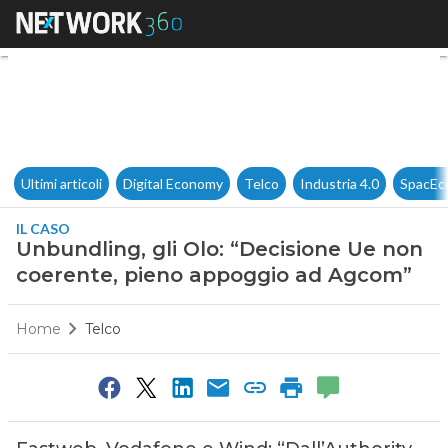
Unbundling, gli Olo: “Decisi
Ultimi articoli
Digital Economy
Telco
Industria 4.0
SpacEc
IL CASO
Unbundling, gli Olo: “Decisione Ue non
coerente, pieno appoggio ad Agcom”
Home
Telco