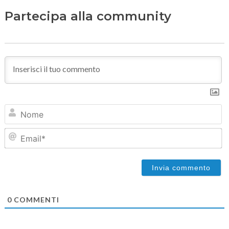
Partecipa alla community
N
Em
0
COMMENTI