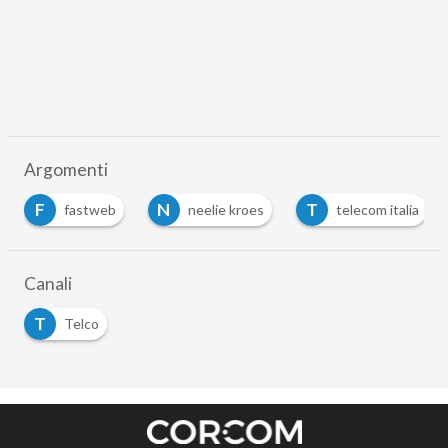
Argomenti
F
N
T
fastweb
neelie kroes
telecom italia
Canali
T
Telco