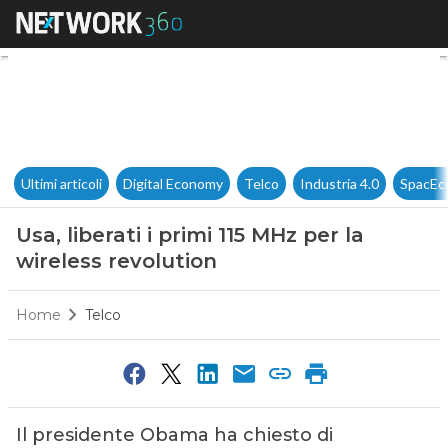
Usa, liberati i primi 115 MHz p
Ultimi articoli
Digital Economy
Telco
Industria 4.0
SpacEc
Usa, liberati i primi 115 MHz per la
wireless revolution
Home
Telco
Il presidente Obama ha chiesto di