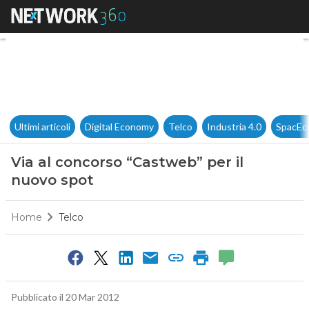
Via al concorso “Castweb” per
Ultimi articoli
Digital Economy
Telco
Industria 4.0
SpacEc
Via al concorso “Castweb” per il
nuovo spot
Home
Telco
Pubblicato il 20 Mar 2012