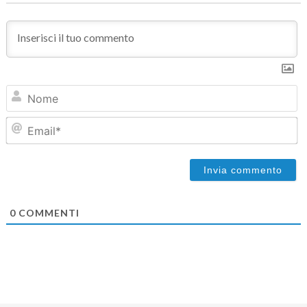
N
Em
0
COMMENTI