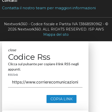
Contatti
Contatta il nostro team per maggiori informazioni
Nextwork360 - Codice fiscale e Partita IVA 13868590962 - ©
2026 Nextwork360. ALL RIGHTS RESERVED. ISP AWS
Mappa del sito
close
Codice Rss
Clicca sul pulsante per copiare il link RSS negli
appunti.
RSS link
COPIA LINK