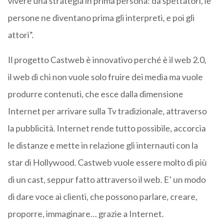
vivere una strategia in prima persona: da spettatori, le
persone ne diventano prima gli interpreti, e poi gli
attori”.
Il progetto Castweb è innovativo perché è il web 2.0,
il web di chi non vuole solo fruire dei media ma vuole
produrre contenuti, che esce dalla dimensione
Internet per arrivare sulla Tv tradizionale, attraverso
la pubblicità. Internet rende tutto possibile, accorcia
le distanze e mette in relazione gli internauti con la
star di Hollywood. Castweb vuole essere molto di più
di un cast, seppur fatto attraverso il web. E’ un modo
di dare voce ai clienti, che possono parlare, creare,
proporre, immaginare… grazie a Internet.