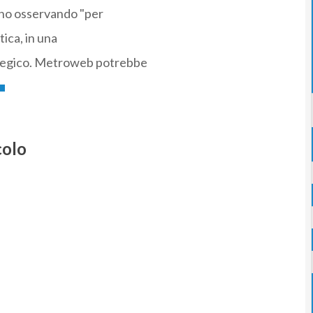
nno osservando "per
tica, in una
ategico. Metroweb potrebbe
colo