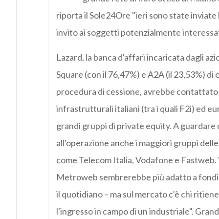
riporta il Sole24Ore "ieri sono state inviate 
invito ai soggetti potenzialmente interessat
Lazard, la banca d'affari incaricata dagli azio
Square (con il 76,47%) e A2A (il 23,53%) di 
procedura di cessione, avrebbe contattato 
infrastrutturali italiani (tra i quali F2i) ed 
grandi gruppi di private equity. A guardare
all'operazione anche i maggiori gruppi dell
come Telecom Italia, Vodafone e Fastweb.
Metroweb sembrerebbe più adatto a fondi in
il quotidiano – ma sul mercato c'è chi ritiene
l'ingresso in campo di un industriale". Gran