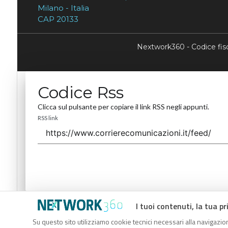
Milano - Italia
CAP 20133
Nextwork360 - Codice fi
Codice Rss
Clicca sul pulsante per copiare il link RSS negli appunti.
RSS link
I tuoi contenuti, la tua pr
Codice Rss
Su questo sito utilizziamo cookie tecnici necessari alla navigazion
Clicca sul pulsante per copiare il link RSS negli appunti.