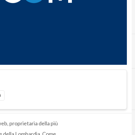
F
fastweb
i
eb, proprietaria della più
o e della Lombardia. Come