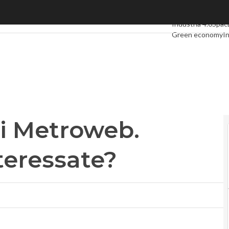
 Metroweb. Anche le telco interessate?
Ultimi articoli
Digi
Industria 4.0
Spac
Green economy
In
Videointerviste
Le
Privacy
di Metroweb.
teressate?