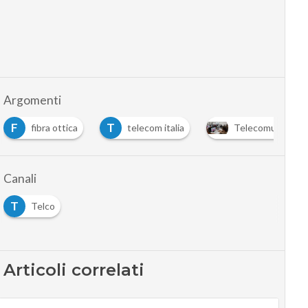
Argomenti
F
T
fibra ottica
telecom italia
Telecomunicazion
Canali
T
Telco
Articoli correlati