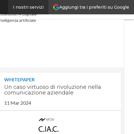
Aggiungi tra i preferiti su Google
I nostri servizi
tal Economy
Telco
Economy
PA Digitale
telligenza artificiale
 Guide di CorCom
Podcast
WHITEPAPER
Un caso virtuoso di rivoluzione nella
comunicazione aziendale
11 Mar 2024