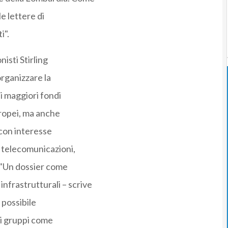
le lettere di
i".
nisti Stirling
organizzare la
i maggiori fondi
europei, ma anche
 con interesse
e telecomunicazioni,
 "Un dossier come
frastrutturali – scrive
 possibile
di gruppi come