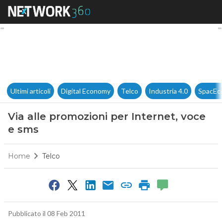
Via alle promozioni per Inter
Ultimi articoli
Digital Economy
Telco
Industria 4.0
SpacEc
Via alle promozioni per Internet, voce
e sms
Home
Telco
Pubblicato il 08 Feb 2011