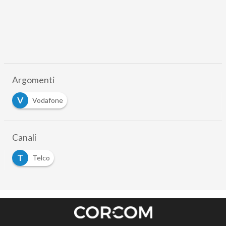
Argomenti
V
Vodafone
Canali
T
Telco