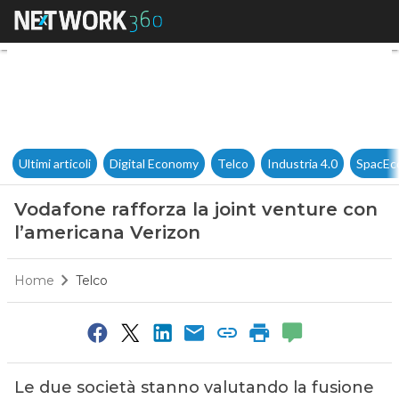
Vodafone rafforza la joint ve
Ultimi articoli
Digital Economy
Telco
Industria 4.0
SpacEc
Vodafone rafforza la joint venture con
l’americana Verizon
Home
Telco
Le due società stanno valutando la fusione