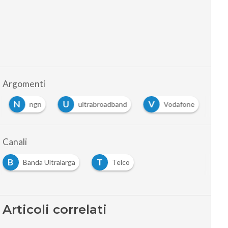
Argomenti
N
U
V
ngn
ultrabroadband
Vodafone
Canali
B
T
Banda Ultralarga
Telco
Articoli correlati