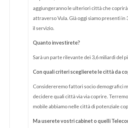
aggiungeranno le ulteriori città che coprirà 
attraverso Vula. Già oggi siamo presenti in 3
il servizio.
Quanto investirete?
Sarà un parte rilevante dei 3,6 miliardi del 
Con quali criteri sceglierete le città da c
Considereremo fattori socio demografici ma a
decidere quali città via via coprire. Terremo
mobile abbiamo nelle città di potenziale co
Ma userete vostri cabinet o quelli Teleco