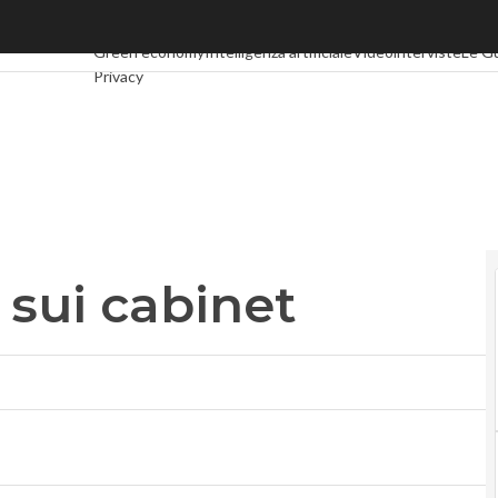
i cabinet
Ultimi articoli
Digital Economy
Telco
Industria 4.0
SpacEcon
Green economy
Intelligenza artificiale
Videointerviste
Le G
Privacy
sui cabinet