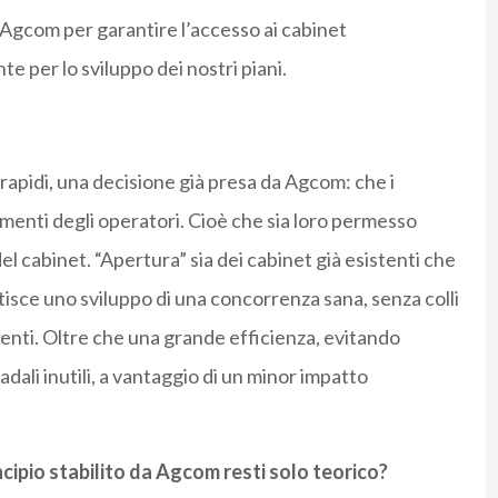
 Agcom per garantire l’accesso ai cabinet
e per lo sviluppo dei nostri piani.
apidi, una decisione già presa da Agcom: che i
imenti degli operatori. Cioè che sia loro permesso
el cabinet. “Apertura” sia dei cabinet già esistenti che
tisce uno sviluppo di una concorrenza sana, senza colli
lienti. Oltre che una grande efficienza, evitando
radali inutili, a vantaggio di un minor impatto
rincipio stabilito da Agcom resti solo teorico?