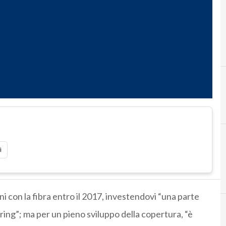
Banda Larga
i
oni con la fibra entro il 2017, investendovi “una parte
Spring”; ma per un pieno sviluppo della copertura, “è