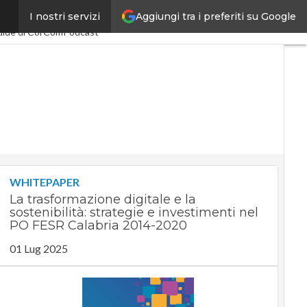
Aggiungi tra i preferiti su Google
I nostri servizi
omy
PA Digitale
uide di CorCom
Podcast
WHITEPAPER
La trasformazione digitale e la
sostenibilità: strategie e investimenti nel
PO FESR Calabria 2014-2020
01 Lug 2025