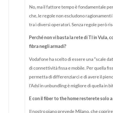
No, ma il fattore tempo è fondamentale per 
che, le regole non escludono ragionamenti i
tra i diversi operatori. Senza regole però ri
Perché non vi basta la rete di TI in Vula, 
fibra negli armadi?
Vodafone ha scelto di essere una “scale dat
di connettività fissa e mobile. Per quella fi
permetta di differenziarci e di avere il pieno
l’Adsl in unbundling è migliore di quella in b
E con il fiber to the home resterete solo 
Il nostro piano prevede Milano, che coprir