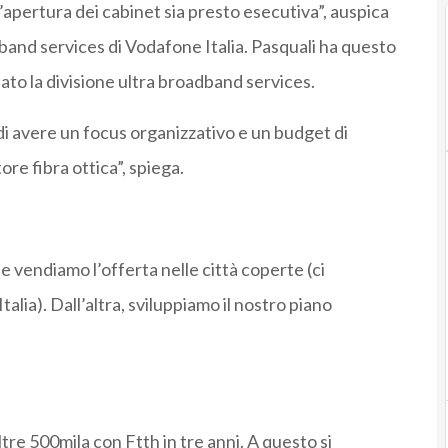
’apertura dei cabinet sia presto esecutiva”, auspica
dband services di Vodafone Italia. Pasquali ha questo
ato la divisione ultra broadband services.
di avere un focus organizzativo e un budget di
re fibra ottica”, spiega.
 vendiamo l’offerta nelle città coperte (ci
alia). Dall’altra, sviluppiamo il nostro piano
ltre 500mila con Ftth in tre anni. A questo si