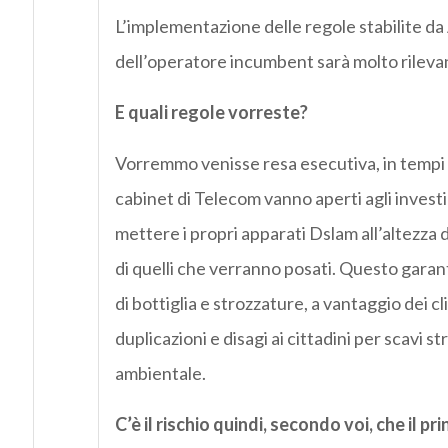
L’implementazione delle regole stabilite da
dell’operatore incumbent sarà molto rilevant
E quali regole vorreste?
Vorremmo venisse resa esecutiva, in tempi r
cabinet di Telecom vanno aperti agli invest
mettere i propri apparati Dslam all’altezza d
di quelli che verranno posati. Questo garan
di bottiglia e strozzature, a vantaggio dei c
duplicazioni e disagi ai cittadini per scavi st
ambientale.
C’è il rischio quindi, secondo voi, che il p