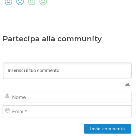
Partecipa alla community
N
Em