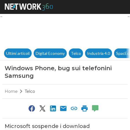
Windows Phone, bug sui tele
Ultimi articoli
Digital Economy
Telco
Industria 4.0
SpacEc
Windows Phone, bug sui telefonini
Samsung
Home
Telco
Microsoft sospende i download