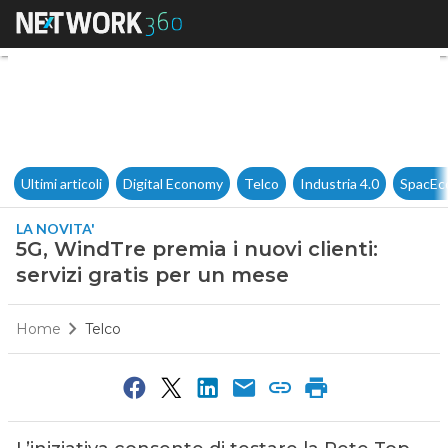
5G, WindTre premia i nuovi cli
Ultimi articoli
Digital Economy
Telco
Industria 4.0
SpacEc
LA NOVITA'
5G, WindTre premia i nuovi clienti:
servizi gratis per un mese
Home
Telco