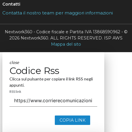
Contatti
Contatta il nostro team per maggiori informazioni
Nextwork360 - Codice fiscale e Partita IVA 13868590962 - ©
2026 Nextwork360. ALL RIGHTS RESERVED. ISP AWS
Mappa del sito
close
Codice Rss
Clicca sul pulsante per copiare il link RSS negli
appunti.
RSS link
COPIA LINK