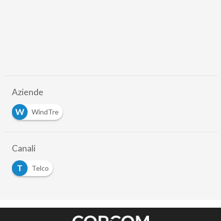
Aziende
W
WindTre
Canali
T
Telco