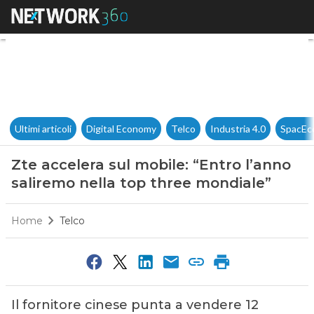
Zte accelera sul mobile: “Entr
Ultimi articoli
Digital Economy
Telco
Industria 4.0
SpacEc
Zte accelera sul mobile: “Entro l’anno
saliremo nella top three mondiale”
Home
Telco
Il fornitore cinese punta a vendere 12