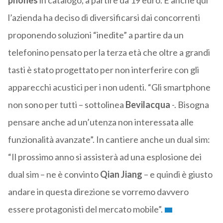
phones
in catalogo, a partire da 19 euro. E anche qui
l’azienda ha deciso di diversificarsi dai concorrenti
proponendo soluzioni “inedite” a partire da un
telefonino pensato per la terza età che oltre a grandi
tasti è stato progettato per non interferire con gli
apparecchi acustici per i non udenti. “Gli smartphone
non sono per tutti – sottolinea
Bevilacqua
-. Bisogna
pensare anche ad un’utenza non interessata alle
funzionalità avanzate”. In cantiere anche un dual sim:
“Il prossimo anno si assisterà ad una esplosione dei
dual sim – ne è convinto
Qian Jiang
– e quindi è giusto
andare in questa direzione se vorremo davvero
essere protagonisti del mercato mobile”.