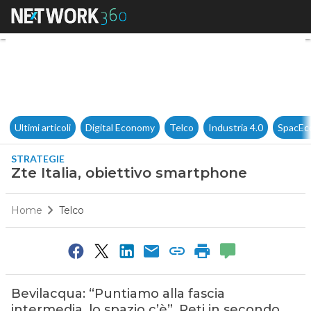
Zte Italia, obiettivo smartpho
Ultimi articoli
Digital Economy
Telco
Industria 4.0
SpacEc
STRATEGIE
Zte Italia, obiettivo smartphone
Home
Telco
Bevilacqua: “Puntiamo alla fascia
intermedia, lo spazio c’è”. Reti in secondo